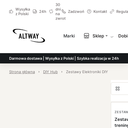
30
Wysyłka
dni
24h
Zadzwoń
Kontakt
Regul
z Polski
na
zwrot
Marki
Sklep
Dobi
Darmowa dostawa | Wysyłka z Polski | Szybka realizacja w 24h
Strona główna
DIY Hub
Zestawy Elektroniki DIY
Zesta
trenin