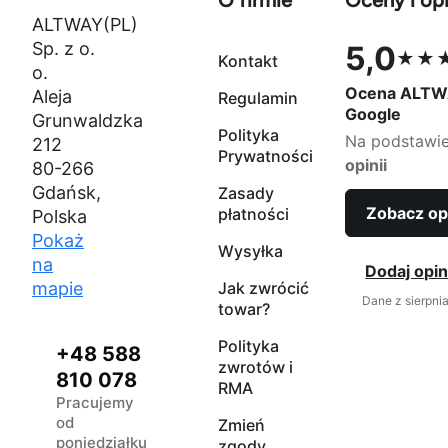
O firmie
Oceny i opi
ALTWAY(PL)
Sp. z o.
5,0
★★
Kontakt
Ocena 5,0 na
o.
Ocena ALTW
Aleja
Regulamin
Google
Grunwaldzka
Polityka
Na podstawi
212
Prywatności
opinii
80-266
Gdańsk,
Zasady
Zobacz op
płatności
Polska
Pokaż
Wysyłka
na
Dodaj opin
mapie
Jak zwrócić
Dane z sierpni
towar?
Polityka
+48 588
zwrotów i
810 078
RMA
Pracujemy
od
Zmień
poniedziałku
zgody