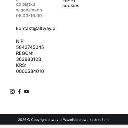
do piątku
cookies
w godzinach
08:00-16:00
kontakt@altway.pl
NIP:
5842745045
REGON:
362883128
KRS:
0000584010