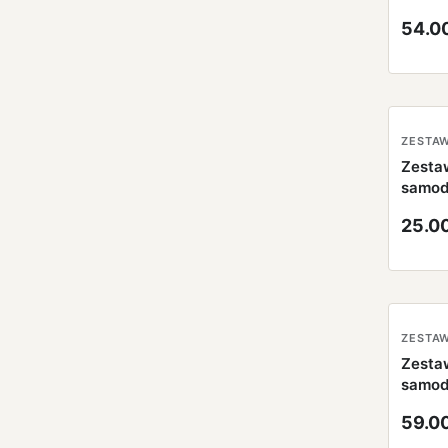
pamięc
54.0
MEMO
samod
lutow
KIT
Zesta
samod
monta
25.0
obrot
światł
Zesta
samod
monta
59.0
wenty
wyświ