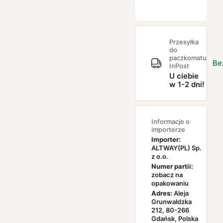
Przesyłka
do
paczkomatu
Be
InPost
U ciebie
w 1-2 dni!
Informacje o
importerze
Importer:
ALTWAY(PL) Sp.
z o.o.
Numer partii:
zobacz na
opakowaniu
Adres:
Aleja
Grunwaldzka
212, 80-266
Gdańsk, Polska