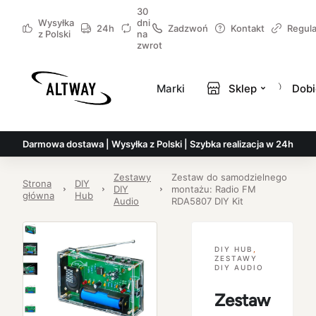
30
Wysyłka
dni
24h
Zadzwoń
Kontakt
Regul
z Polski
na
zwrot
Marki
Sklep
Dobi
Darmowa dostawa | Wysyłka z Polski | Szybka realizacja w 24h
Zestawy
Zestaw do samodzielnego
Strona
DIY
DIY
montażu: Radio FM
główna
Hub
Audio
RDA5807 DIY Kit
DIY HUB
,
ZESTAWY
DIY AUDIO
Zestaw