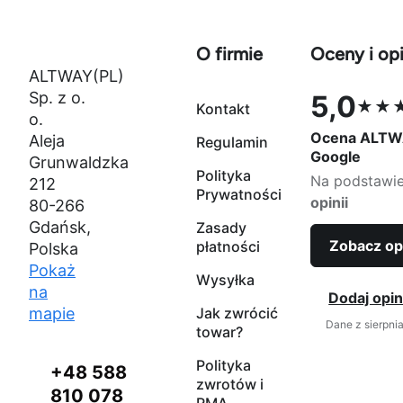
O firmie
Oceny i opi
ALTWAY(PL)
Sp. z o.
5,0
★★
Kontakt
Ocena 5,0 na
o.
Ocena ALTW
Aleja
Regulamin
Google
Grunwaldzka
Polityka
Na podstawi
212
Prywatności
opinii
80-266
Gdańsk,
Zasady
Zobacz op
płatności
Polska
Pokaż
Wysyłka
na
Dodaj opin
mapie
Jak zwrócić
Dane z sierpni
towar?
Polityka
+48 588
zwrotów i
810 078