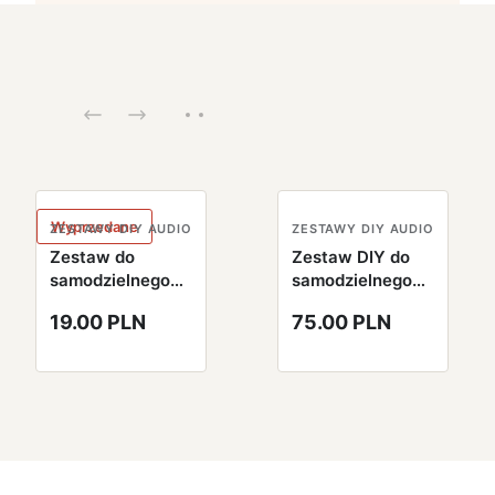
Wyprzedane
ZESTAWY DIY AUDIO
ZESTAWY DIY AUDIO
Zestaw do
Zestaw DIY do
samodzielnego
samodzielnego
montażu
montażu głośnik
19.00 PLN
75.00 PLN
bezprzewodowy
Bluetooth z
mikrofon FM DIY
radiem FM
Kit
czarny