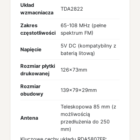
Układ
TDA2822
wzmacniacza
Zakres
65-108 MHz (pełne
częstotliwości
spektrum FM)
5V DC (kompatybilny z
Napięcie
baterią litową)
Rozmiar płytki
126×73mm
drukowanej
Rozmiar
139×79×29mm
obudowy
Teleskopowa 85 mm (z
możliwością
Antena
przedłużenia do 250
mm)
Kluczowe cechy układu RDA5807FP: