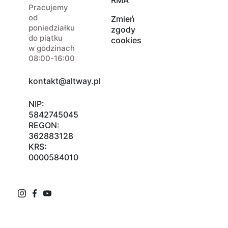
RMA
Pracujemy
od
Zmień
poniedziałku
zgody
do piątku
cookies
w godzinach
08:00-16:00
kontakt@altway.pl
NIP:
5842745045
REGON:
362883128
KRS:
0000584010