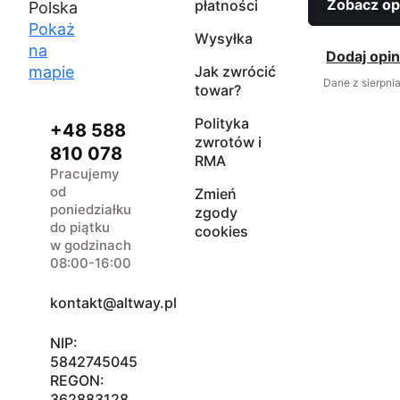
Zobacz op
płatności
Polska
Pokaż
Wysyłka
na
Dodaj opin
mapie
Jak zwrócić
Dane z sierpni
towar?
Polityka
+48 588
zwrotów i
810 078
RMA
Pracujemy
od
Zmień
poniedziałku
zgody
do piątku
cookies
w godzinach
08:00-16:00
kontakt@altway.pl
NIP:
5842745045
REGON:
362883128