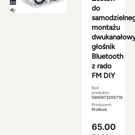
do
samodzielne
montażu
dwukanałow
głośnik
Bluetooth
z rado
FM DIY
Kod
produktu:
5905973205719
Producent:
ProRock
65.00