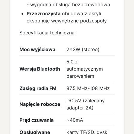
- wygodna obsługa bezprzewodowa
Przezroczysta
obudowa z akrylu
eksponuje wewnętrzne podzespoły
Specyfikacja techniczna:
Moc wyjściowa
2×3W (stereo)
5.0 z
Wersja Bluetooth
automatycznym
parowaniem
Zasięg radia FM
87,5 MHz-108 MHz
DC 5V (zalecany
Napięcie robocze
adapter 2A)
Prąd czuwania
~40mA
Obsługiwane
Karty TF/SD, dyski