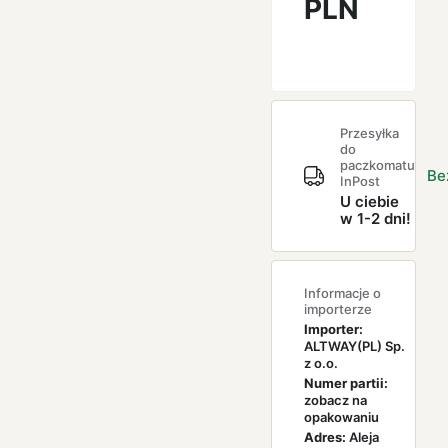
PLN
Przesyłka
do
paczkomatu
Be
InPost
U ciebie
w 1-2 dni!
Informacje o
importerze
Importer:
ALTWAY(PL) Sp.
z o.o.
Numer partii:
zobacz na
opakowaniu
Adres:
Aleja