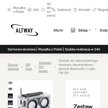
30
Wysyłka
dni
24h
Zadzwoń
Kontakt
Regul
z Polski
na
zwrot
Marki
Sklep
Dobi
Darmowa dostawa | Wysyłka z Polski | Szybka realizacja w 24h
Zestaw do samodzielnego
Zestawy
Strona
DIY
montażu dwukanałowy
DIY
główna
Hub
głośnik Bluetooth z rado
Audio
FM DIY
DIY HUB
,
ZESTAWY
DIY AUDIO
Zestaw