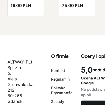
montażu
montażu głośnik
19.00 PLN
75.00 PLN
bezprzewodowy
Bluetooth z
mikrofon FM DIY
radiem FM
Kit
czarny
O firmie
Oceny i opi
ALTWAY(PL)
Sp. z o.
5,0
★★
Kontakt
Ocena 5,0 na
o.
Ocena ALTW
Aleja
Regulamin
Google
Grunwaldzka
Polityka
Na podstawi
212
Prywatności
opinii
80-266
Gdańsk,
Zasady