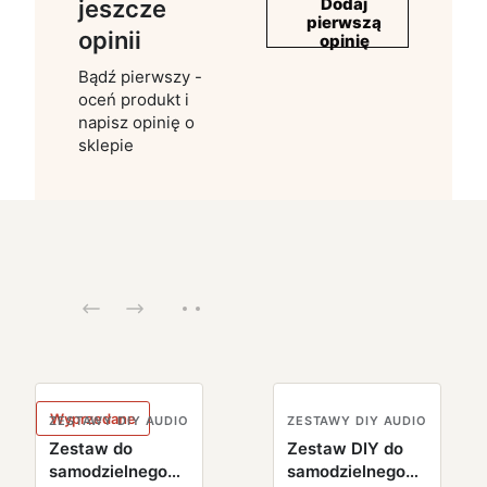
Dodaj
jeszcze
pierwszą
opinii
opinię
Bądź pierwszy -
oceń produkt i
napisz opinię o
sklepie
Wyprzedane
ZESTAWY DIY AUDIO
ZESTAWY DIY AUDIO
Zestaw do
Zestaw DIY do
samodzielnego
samodzielnego