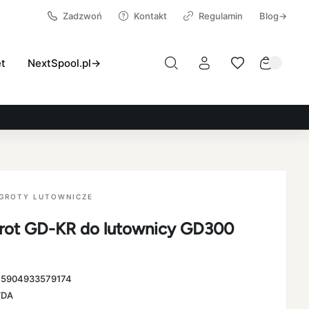
Zadzwoń
Kontakt
Regulamin
Blog→
et
NextSpool.pl→
GROTY LUTOWNICZE
ot GD-KR do lutownicy GD300
:
5904933579174
VDA