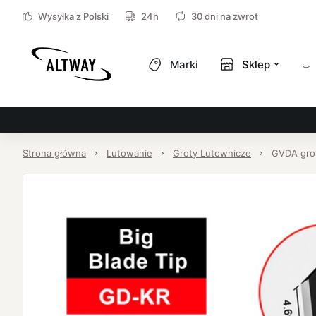
Wysyłka z Polski
24h
30 dni na zwrot
Marki
Sklep
Strona główna
Lutowanie
Groty Lutownicze
GVDA gro