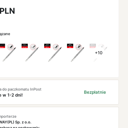
PLN
iązane
+10
a do paczkomatu InPost
Bezpłatnie
e w 1-2 dni!
mporterze
AY(PL) Sp. z o.o.
zobacz na opakowaniu