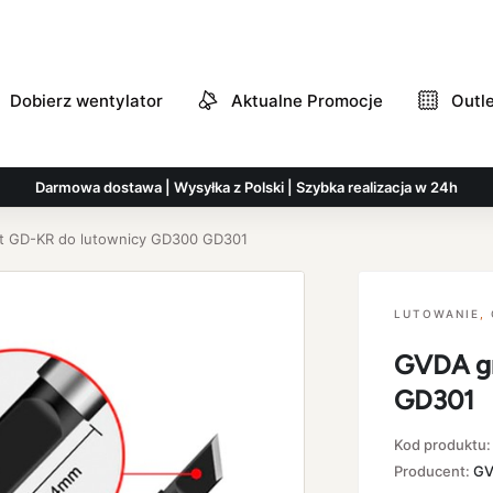
Dobierz wentylator
Aktualne Promocje
Outl
Darmowa dostawa | Wysyłka z Polski | Szybka realizacja w 24h
t GD-KR do lutownicy GD300 GD301
LUTOWANIE
,
GVDA gr
GD301
Kod produktu
Producent:
G