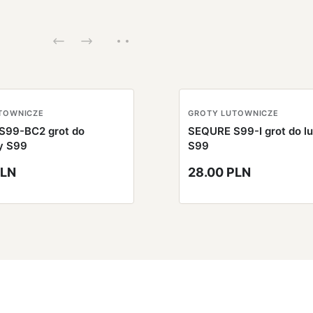
TOWNICZE
GROTY LUTOWNICZE
S99-BC2 grot do
SEQURE S99-I grot do l
y S99
S99
PLN
28.00 PLN