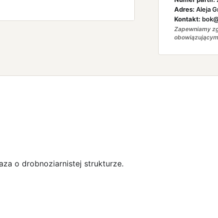
Adres:
Aleja G
Kontakt:
bok@a
Zapewniamy zg
obowiązującym
za o drobnoziarnistej strukturze.