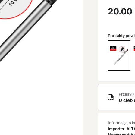
20.00
Produkty pow
Przesyłk
U ciebi
Informacje o i
Importer:
ALTW
Numer partii: