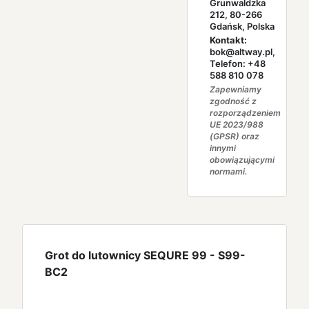
Grunwaldzka
212, 80-266
Gdańsk, Polska
Kontakt:
bok@altway.pl,
Telefon: +48
588 810 078
Zapewniamy
zgodność z
rozporządzeniem
UE 2023/988
(GPSR) oraz
innymi
obowiązującymi
normami.
Grot do lutowniсy SEQURE 99 - S99-
BC2