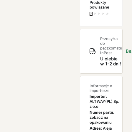
Produkty
powiązane
Przesyłka
do
paczkomatu
Be
InPost
U ciebie
w 1-2 dni!
Informacje o
importerze
Importer:
ALTWAY(PL) Sp.
z o.o.
Numer partii:
zobacz na
opakowaniu
Adres:
Aleja