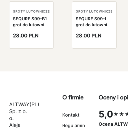
GROTY LUTOWNICZE
GROTY LUTOWNICZE
SEQURE S99-B1
SEQURE S99-I
grot do lutownicy
grot do lutownicy
S99
S99
28.00 PLN
28.00 PLN
O firmie
Oceny i opi
ALTWAY(PL)
Sp. z o.
5,0
★★
Kontakt
Ocena 5,0 na
o.
Ocena ALTW
Aleja
Regulamin