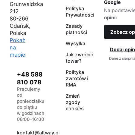
Google
Grunwaldzka
Polityka
Na podstawi
212
Prywatności
opinii
80-266
Gdańsk,
Zasady
Zobacz op
płatności
Polska
Pokaż
Wysyłka
na
Dodaj opin
mapie
Jak zwrócić
Dane z sierpni
towar?
Polityka
+48 588
zwrotów i
810 078
RMA
Pracujemy
od
Zmień
poniedziałku
zgody
do piątku
cookies
w godzinach
08:00-16:00
kontakt@altway.pl