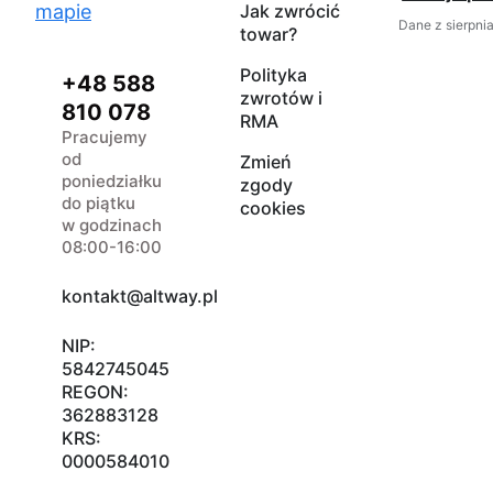
mapie
Jak zwrócić
Dane z sierpni
towar?
Polityka
+48 588
zwrotów i
810 078
RMA
Pracujemy
od
Zmień
poniedziałku
zgody
do piątku
cookies
w godzinach
08:00-16:00
kontakt@altway.pl
NIP:
5842745045
REGON:
362883128
KRS:
0000584010