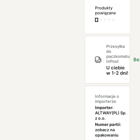
Produkty
powiązane
Przesyłka
do
paczkomatu
Be
InPost
U ciebie
w 1-2 dni!
Informacje o
importerze
Importer:
ALTWAY(PL) Sp.
z o.o.
Numer partii:
zobacz na
opakowaniu