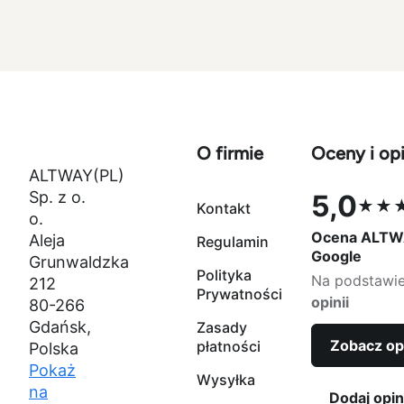
O firmie
Oceny i opi
ALTWAY(PL)
Sp. z o.
5,0
★★
Kontakt
Ocena 5,0 na
o.
Ocena ALTW
Aleja
Regulamin
Google
Grunwaldzka
Polityka
Na podstawi
212
Prywatności
opinii
80-266
Gdańsk,
Zasady
Zobacz op
płatności
Polska
Pokaż
Wysyłka
na
Dodaj opin