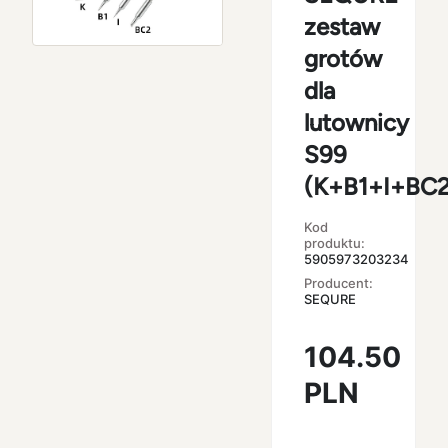
zestaw
grotów
dla
lutownicy
S99
(K+B1+I+BC2
Kod
produktu:
5905973203234
Producent:
SEQURE
104.50
PLN