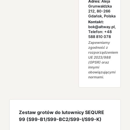
Adres:
Aleja
Grunwaldzka
212, 80-266
Gdańsk, Polska
Kontakt:
bok@altway.pl,
Telefon: +48
588 810 078
Zapewniamy
zgodność z
rozporządzeniem
UE 2023/988
(GPSR) oraz
innymi
obowiązującymi
normami.
Zestaw grotów do lutownicy SEQURE
99 (S99-B1/S99-BC2/S99-I/S99-K)