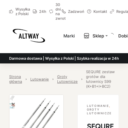
30
Wysyłka
dni
24h
Zadzwoń
Kontakt
Regul
z Polski
na
zwrot
Marki
Sklep
Dobi
Darmowa dostawa | Wysyłka z Polski | Szybka realizacja w 24h
SEQURE zestaw
Strona
Groty
grotów dla
Lutowanie
główna
Lutownicze
lutownicy S99
(K+B1+I+BC2)
LUTOWANIE
,
GROTY
LUTOWNICZE
SEQURE