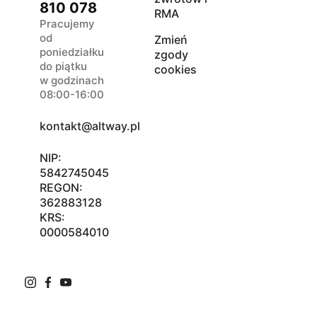
810 078
RMA
Pracujemy
od
Zmień
poniedziałku
zgody
do piątku
cookies
w godzinach
08:00-16:00
kontakt@altway.pl
NIP:
5842745045
REGON:
362883128
KRS:
0000584010