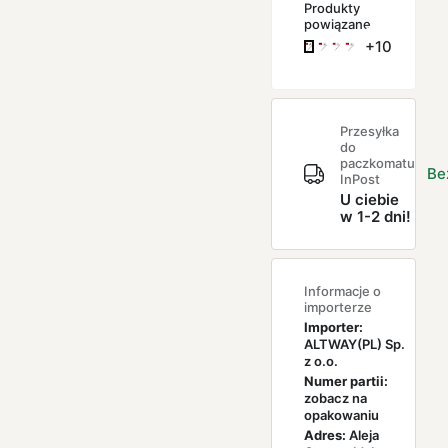
Produkty
powiązane
+10
Przesyłka
do
paczkomatu
Be
InPost
U ciebie
w 1-2 dni!
Informacje o
importerze
Importer:
ALTWAY(PL) Sp.
z o.o.
Numer partii:
zobacz na
opakowaniu
Adres:
Aleja