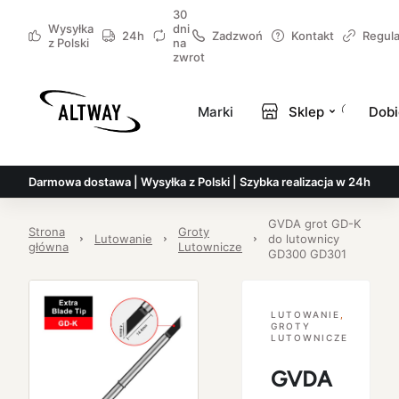
30
Wysyłka
dni
24h
Zadzwoń
Kontakt
Regul
z Polski
na
zwrot
Marki
Sklep
Dobi
Darmowa dostawa | Wysyłka z Polski | Szybka realizacja w 24h
GVDA grot GD-K
Strona
Groty
Lutowanie
do lutownicy
główna
Lutownicze
GD300 GD301
LUTOWANIE
,
GROTY
LUTOWNICZE
GVDA