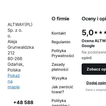
O firmie
Oceny i opi
ALTWAY(PL)
Sp. z o.
5,0
★★
Kontakt
Ocena 5,0 na
o.
Ocena ALTW
Aleja
Regulamin
Google
Grunwaldzka
Polityka
Na podstawi
212
Prywatności
opinii
80-266
Gdańsk,
Zasady
Zobacz op
płatności
Polska
Pokaż
Wysyłka
na
Dodaj opin
mapie
Jak zwrócić
Dane z sierpni
towar?
Polityka
+48 588
zwrotów i