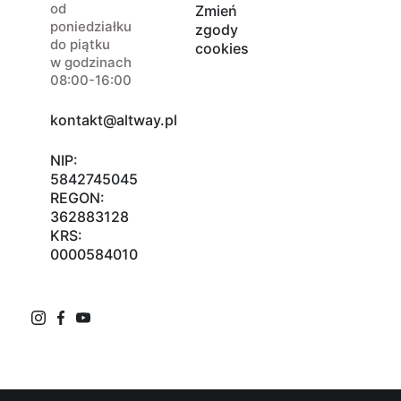
od
Zmień
poniedziałku
zgody
do piątku
cookies
w godzinach
08:00-16:00
kontakt@altway.pl
NIP:
5842745045
REGON:
362883128
KRS:
0000584010