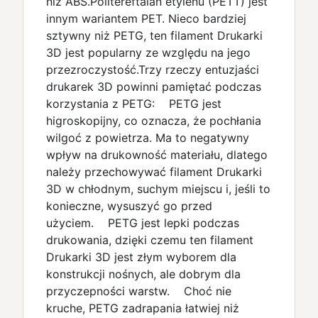
niż ABS.Politereftalan etylenu (PETT) jest
innym wariantem PET. Nieco bardziej
sztywny niż PETG, ten filament Drukarki
3D jest popularny ze względu na jego
przezroczystość.Trzy rzeczy entuzjaści
drukarek 3D powinni pamiętać podczas
korzystania z PETG: PETG jest
higroskopijny, co oznacza, że pochłania
wilgoć z powietrza. Ma to negatywny
wpływ na drukowność materiału, dlatego
należy przechowywać filament Drukarki
3D w chłodnym, suchym miejscu i, jeśli to
konieczne, wysuszyć go przed
użyciem. PETG jest lepki podczas
drukowania, dzięki czemu ten filament
Drukarki 3D jest złym wyborem dla
konstrukcji nośnych, ale dobrym dla
przyczepności warstw. Choć nie
kruche, PETG zadrapania łatwiej niż