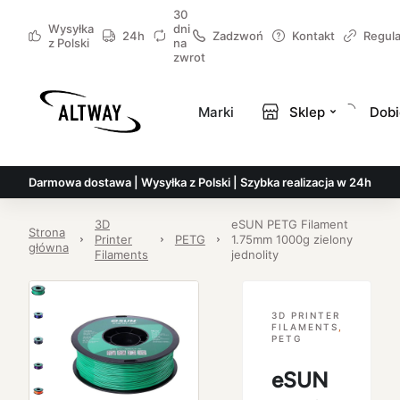
30
Wysyłka
dni
24h
Zadzwoń
Kontakt
Regul
z Polski
na
zwrot
Marki
Sklep
Dobi
Darmowa dostawa | Wysyłka z Polski | Szybka realizacja w 24h
3D
eSUN PETG Filament
Strona
Printer
PETG
1.75mm 1000g zielony
główna
Filaments
jednolity
3D PRINTER
FILAMENTS
,
PETG
eSUN