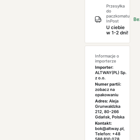
Przesyłka
do
paczkomatu
Be
InPost
U ciebie
w 1-2 dni!
Informacje o
importerze
Importer:
ALTWAY(PL) Sp.
z o.o.
Numer partii:
zobacz na
opakowaniu
Adres:
Aleja
Grunwaldzka
212, 80-266
Gdańsk, Polska
Kontakt:
bok@altway.pl,
Telefon: +48
588 810 078