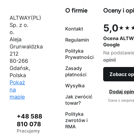
O firmie
Oceny i opi
ALTWAY(PL)
Sp. z o.
5,0
★★
Kontakt
Ocena 5,0 na
o.
Ocena ALTW
Aleja
Regulamin
Google
Grunwaldzka
Polityka
Na podstawi
212
Prywatności
opinii
80-266
Gdańsk,
Zasady
Zobacz op
płatności
Polska
Pokaż
Wysyłka
na
Dodaj opin
mapie
Jak zwrócić
Dane z sierpni
towar?
Polityka
+48 588
zwrotów i
810 078
RMA
Pracujemy