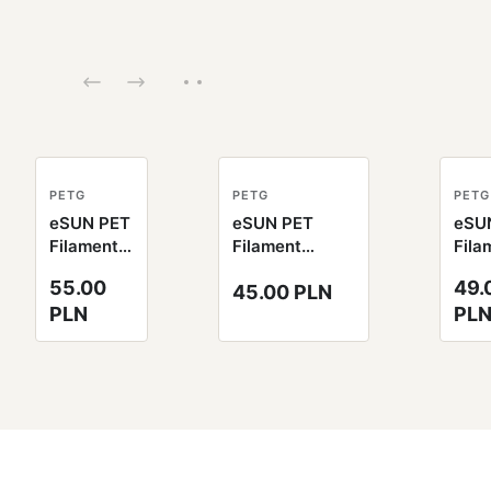
PETG
PETG
PETG
eSUN PET
eSUN PET
eSU
Filament
Filament
Fila
czarny
jednolity
tran
55.00
49.
45.00 PLN
1.75mm
pomarańczowy
nieb
PLN
PL
1000g
1.75mm 1000g
1.7
papierowa
papierowa
100
szpula
szpula
pap
szpu