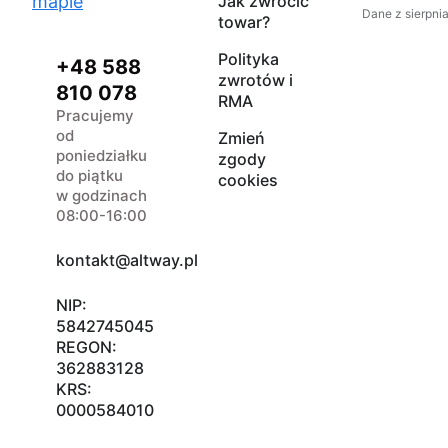
mapie
Jak zwrócić
Dane z sierpni
towar?
Polityka
+48 588
zwrotów i
810 078
RMA
Pracujemy
od
Zmień
poniedziałku
zgody
do piątku
cookies
w godzinach
08:00-16:00
kontakt@altway.pl
NIP:
5842745045
REGON:
362883128
KRS:
0000584010