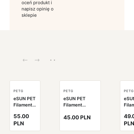
oceń produkt i
napisz opinię o
sklepie
PETG
PETG
PETG
eSUN PET
eSUN PET
eSU
Filament
Filament
Fila
czarny
jednolity
tran
55.00
49.
45.00 PLN
1.75mm
pomarańczowy
nieb
PLN
PL
1000g
1.75mm 1000g
1.7
papierowa
papierowa
100