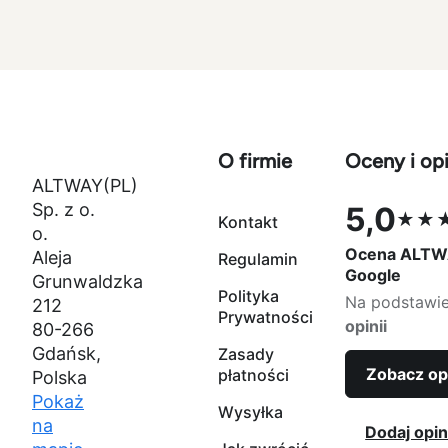
szpula
szpula
pap
szpu
O firmie
Oceny i opi
ALTWAY(PL)
Sp. z o.
5,0
★★
Kontakt
Ocena 5,0 na
o.
Ocena ALTW
Aleja
Regulamin
Google
Grunwaldzka
Polityka
Na podstawi
212
Prywatności
opinii
80-266
Gdańsk,
Zasady
Zobacz op
płatności
Polska
Pokaż
Wysyłka
na
Dodaj opin