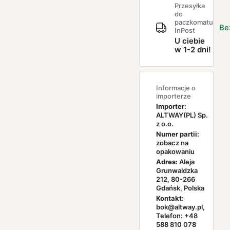
Przesyłka
do
paczkomatu
Be
InPost
U ciebie
w 1-2 dni!
Informacje o
importerze
Importer:
ALTWAY(PL) Sp.
z o.o.
Numer partii:
zobacz na
opakowaniu
Adres:
Aleja
Grunwaldzka
212, 80-266
Gdańsk, Polska
Kontakt:
bok@altway.pl,
Telefon: +48
588 810 078