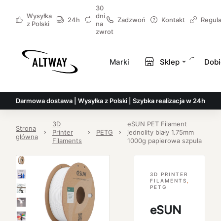
30
Wysyłka
dni
24h
Zadzwoń
Kontakt
Regul
z Polski
na
zwrot
Marki
Sklep
Dobi
Darmowa dostawa | Wysyłka z Polski | Szybka realizacja w 24h
3D
eSUN PET Filament
Strona
Printer
PETG
jednolity biały 1.75mm
główna
Filaments
1000g papierowa szpula
3D PRINTER
FILAMENTS
,
PETG
eSUN