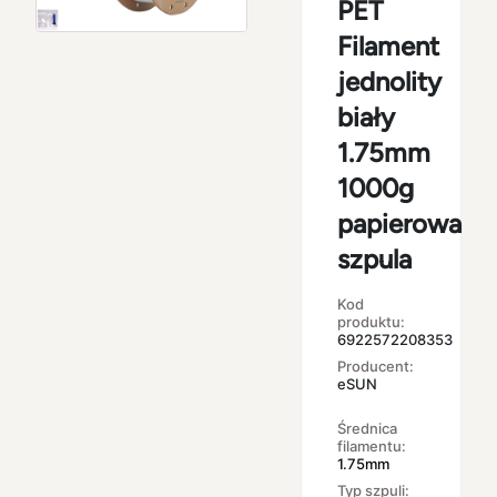
PET
Filament
jednolity
biały
1.75mm
1000g
papierowa
szpula
Kod
produktu:
6922572208353
Producent:
eSUN
Średnica
filamentu:
1.75mm
Typ szpuli: