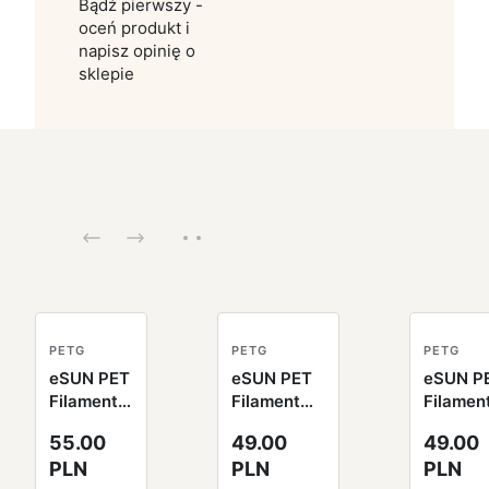
Bądź pierwszy -
oceń produkt i
napisz opinię o
sklepie
PETG
PETG
PETG
eSUN PET
eSUN PET
eSUN P
Filament
Filament
Filamen
czarny
transparent
jednolit
55.00
49.00
49.00
1.75mm
niebieski
srebrny
PLN
PLN
PLN
1000g
1.75mm
1.75mm