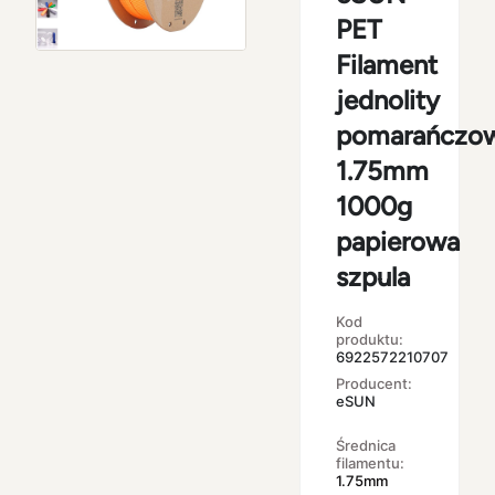
PET
Filament
jednolity
pomarańczo
1.75mm
1000g
papierowa
szpula
Kod
produktu:
6922572210707
Producent:
eSUN
Średnica
filamentu:
1.75mm