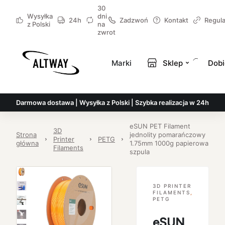
30
Wysyłka
dni
24h
Zadzwoń
Kontakt
Regul
z Polski
na
zwrot
Marki
Sklep
Dobi
Darmowa dostawa | Wysyłka z Polski | Szybka realizacja w 24h
eSUN PET Filament
3D
Strona
jednolity pomarańczowy
Printer
PETG
główna
1.75mm 1000g papierowa
Filaments
szpula
3D PRINTER
FILAMENTS
,
PETG
eSUN