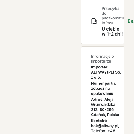
Przesyłka
do
paczkomatu
Be
InPost
U ciebie
w 1-2 dni!
Informacje o
importerze
Importer:
ALTWAY(PL) Sp.
z o.o.
Numer partii:
zobacz na
opakowaniu
Adres:
Aleja
Grunwaldzka
212, 80-266
Gdańsk, Polska
Kontakt:
bok@altway.pl,
Telefon: +48