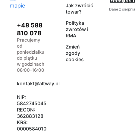
Dodaj opin
mapie
Jak zwrócić
Dane z sierpni
towar?
Polityka
+48 588
zwrotów i
810 078
RMA
Pracujemy
od
Zmień
poniedziałku
zgody
do piątku
cookies
w godzinach
08:00-16:00
kontakt@altway.pl
NIP:
5842745045
REGON:
362883128
KRS:
0000584010