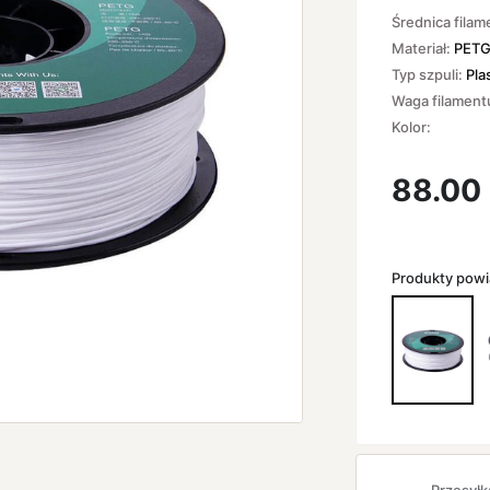
Średnica filam
Materiał:
PET
Typ szpuli:
Pla
Waga filament
Kolor:
88.00
Produkty pow