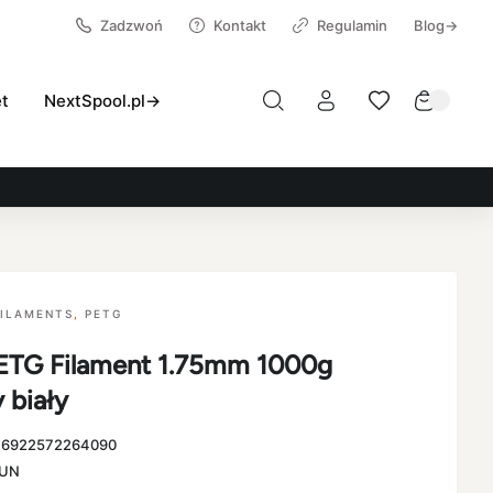
Zadzwoń
Kontakt
Regulamin
Blog→
et
NextSpool.pl→
FILAMENTS
,
PETG
TG Filament 1.75mm 1000g
y biały
:
6922572264090
UN