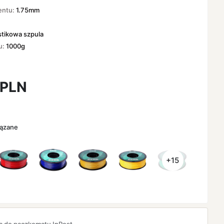
entu:
1.75mm
G
stikowa szpula
u:
1000g
PLN
iązane
+15