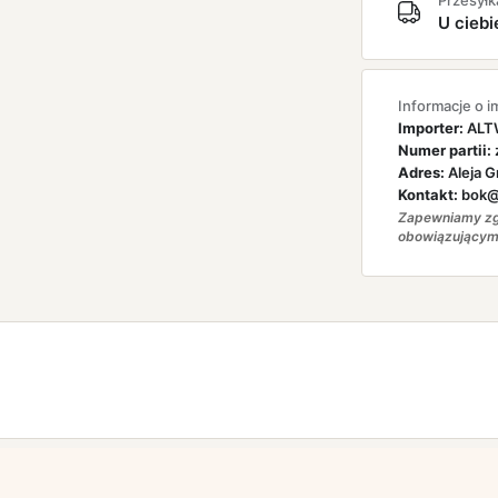
Przesyłk
U ciebi
Informacje o i
Importer:
ALTW
Numer partii:
Adres:
Aleja G
Kontakt:
bok@a
Zapewniamy zg
obowiązującym