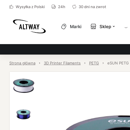
Wysyłka z Polski
24h
30 dni na zwrot
Marki
Sklep
Strona główna
3D Printer Filaments
PETG
eSUN PETG F