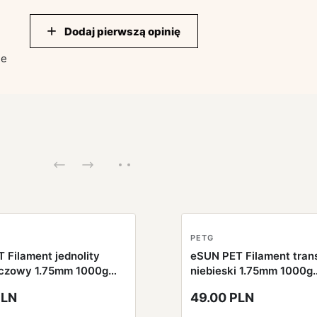
Dodaj pierwszą opinię
ie
PETG
 Filament jednolity
eSUN PET Filament tran
czowy 1.75mm 1000g
niebieski 1.75mm 1000g
a szpula
papierowa szpula
PLN
49.00 PLN