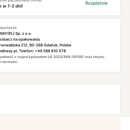
a do paczkomatu InPost
Bezpłatnie
e w 1-2 dni!
mporterze
AY(PL) Sp. z o.o.
zobacz na opakowaniu
runwaldzka 212, 80-266 Gdańsk, Polska
ltway.pl, Telefon: +48 588 810 078
odność z rozporządzeniem UE 2023/988 (GPSR) oraz innymi
i normami.