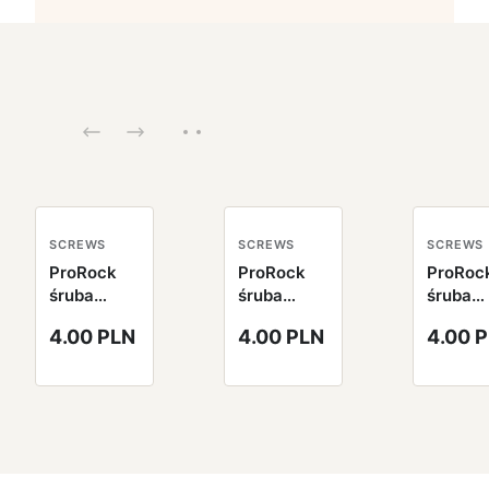
SCREWS
SCREWS
SCREWS
ProRock
ProRock
ProRoc
śruba
śruba
śruba
aluminiowa
aluminiowa
alumin
4.00 PLN
4.00 PLN
4.00 
7075
7075
7075
niebieska
niebieska
niebies
Royal Blue
Royal Blue
Royal B
M3*6mm
M3*8mm
M3*10