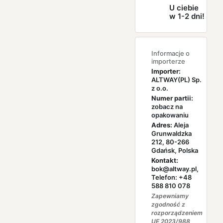
U ciebie
w 1-2 dni!
Informacje o
importerze
Importer:
ALTWAY(PL) Sp.
z o.o.
Numer partii:
zobacz na
opakowaniu
Adres:
Aleja
Grunwaldzka
212, 80-266
Gdańsk, Polska
Kontakt:
bok@altway.pl,
Telefon: +48
588 810 078
Zapewniamy
zgodność z
rozporządzeniem
UE 2023/988