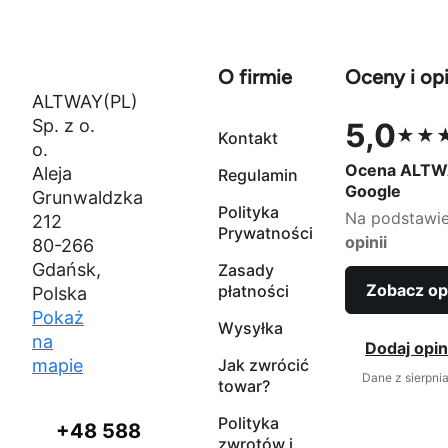
O firmie
Oceny i opi
ALTWAY(PL)
Sp. z o.
5,0
★★
Kontakt
Ocena 5,0 na
o.
Ocena ALTW
Aleja
Regulamin
Google
Grunwaldzka
Polityka
Na podstawi
212
Prywatności
opinii
80-266
Gdańsk,
Zasady
Zobacz op
płatności
Polska
Pokaż
Wysyłka
na
Dodaj opin
mapie
Jak zwrócić
Dane z sierpni
towar?
Polityka
+48 588
zwrotów i