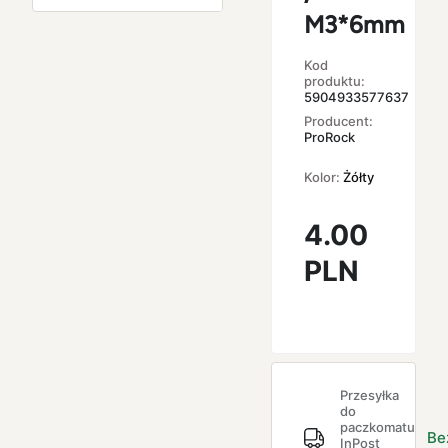
M3*6mm
Kod
produktu:
5904933577637
Producent:
ProRock
Kolor:
Żółty
4.00
PLN
Przesyłka
do
paczkomatu
Be
InPost