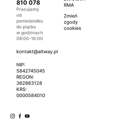
810 078
RMA
Pracujemy
od
Zmień
poniedziałku
zgody
do piątku
cookies
w godzinach
08:00-16:00
kontakt@altway.pl
NIP:
5842745045
REGON:
362883128
KRS:
0000584010