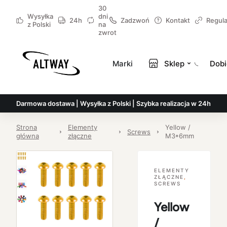
30
Wysyłka
dni
24h
Zadzwoń
Kontakt
Regul
z Polski
na
zwrot
Marki
Sklep
Dobi
Darmowa dostawa | Wysyłka z Polski | Szybka realizacja w 24h
Strona
Elementy
Yellow /
Screws
główna
złączne
M3*6mm
ELEMENTY
ZŁĄCZNE
,
SCREWS
Yellow
/