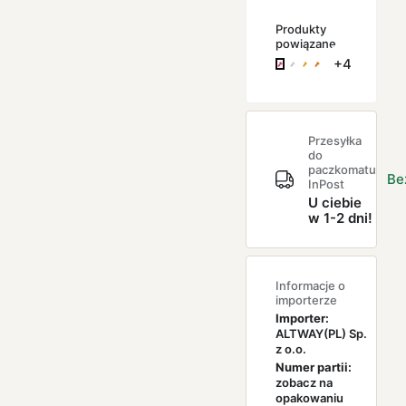
Produkty
powiązane
+4
Przesyłka
do
paczkomatu
Be
InPost
U ciebie
w 1-2 dni!
Informacje o
importerze
Importer:
ALTWAY(PL) Sp.
z o.o.
Numer partii:
zobacz na
opakowaniu