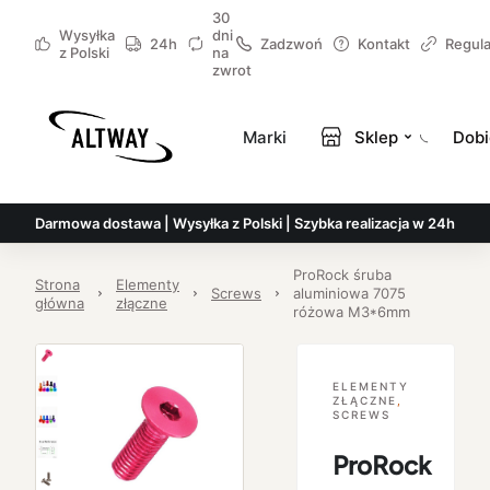
30
Wysyłka
dni
24h
Zadzwoń
Kontakt
Regul
z Polski
na
zwrot
Marki
Sklep
Dobi
Darmowa dostawa | Wysyłka z Polski | Szybka realizacja w 24h
ProRock śruba
Strona
Elementy
Screws
aluminiowa 7075
główna
złączne
różowa M3*6mm
ELEMENTY
ZŁĄCZNE
,
SCREWS
ProRock