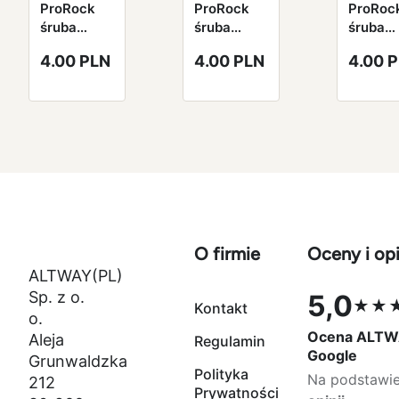
ProRock
ProRock
ProRoc
śruba
śruba
śruba
aluminiowa
aluminiowa
alumin
4.00 PLN
4.00 PLN
4.00 
7075
7075
7075
niebieska
niebieska
niebies
Royal Blue
Royal Blue
Royal B
M3*6mm
M3*8mm
M3*10
O firmie
Oceny i opi
ALTWAY(PL)
Sp. z o.
5,0
★★
Kontakt
Ocena 5,0 na
o.
Ocena ALTW
Aleja
Regulamin
Google
Grunwaldzka
Polityka
Na podstawi
212
Prywatności