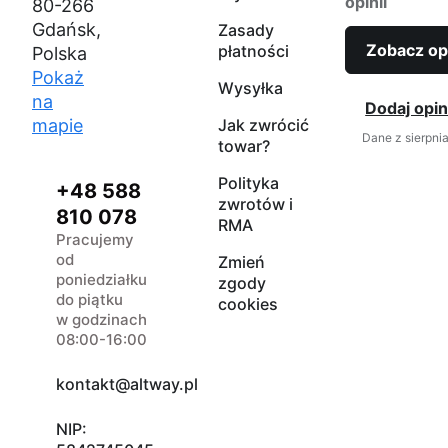
opinii
80-266
Gdańsk,
Zasady
Zobacz op
płatności
Polska
Pokaż
Wysyłka
na
Dodaj opin
mapie
Jak zwrócić
Dane z sierpni
towar?
Polityka
+48 588
zwrotów i
810 078
RMA
Pracujemy
od
Zmień
poniedziałku
zgody
do piątku
cookies
w godzinach
08:00-16:00
kontakt@altway.pl
NIP: