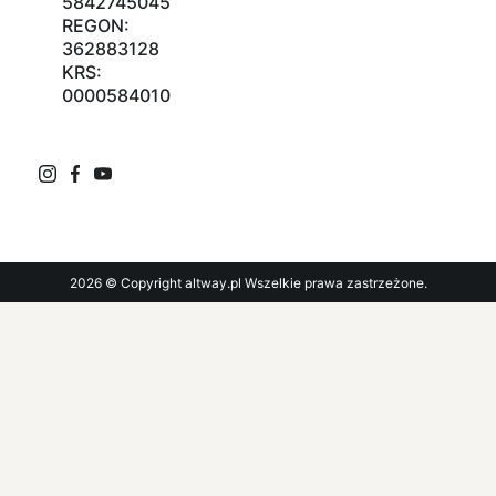
5842745045
REGON:
362883128
KRS:
0000584010