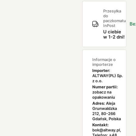
Przesyłka
do
paczkomatu
Be
InPost
U ciebie
w 1-2 dni!
Informacje o
importerze
Importer:
ALTWAY(PL) Sp.
z o.o.
Numer partii:
zobacz na
opakowaniu
Adres:
Aleja
Grunwaldzka
212, 80-266
Gdańsk, Polska
Kontakt:
bok@altway.pl,
Telefon: +48