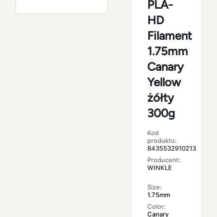
PLA-
HD
Filament
1.75mm
Canary
Yellow
żółty
300g
Kod
produktu:
8435532910213
Producent:
WINKLE
Size:
1.75mm
Color:
Canary