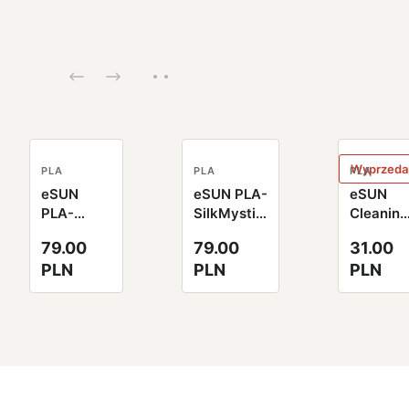
Wyprzeda
PLA
PLA
PLA
eSUN
eSUN PLA-
eSUN
PLA-
SilkMystic
Cleaning
SilkMystic
Filament
Filament
79.00
79.00
31.00
Filament
1.75mm
2.85mm
PLN
PLN
PLN
1.75mm
1000g
100g
1000g
miedziano-
naturaln
złoty
fioletowo-
zielony
zielony
czarny