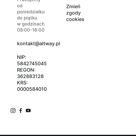
od
Zmień
poniedziałku
zgody
do piątku
cookies
w godzinach
08:00-16:00
kontakt@altway.pl
NIP:
5842745045
REGON:
362883128
KRS:
0000584010