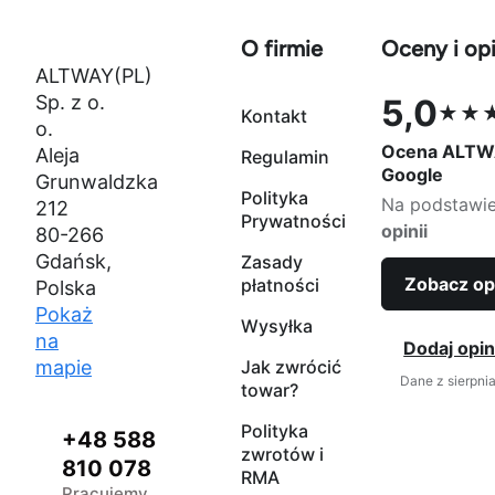
O firmie
Oceny i opi
ALTWAY(PL)
Sp. z o.
5,0
★★
Kontakt
Ocena 5,0 na
o.
Ocena ALTW
Aleja
Regulamin
Google
Grunwaldzka
Polityka
Na podstawi
212
Prywatności
opinii
80-266
Gdańsk,
Zasady
Zobacz op
płatności
Polska
Pokaż
Wysyłka
na
Dodaj opin
mapie
Jak zwrócić
Dane z sierpni
towar?
Polityka
+48 588
zwrotów i
810 078
RMA
Pracujemy