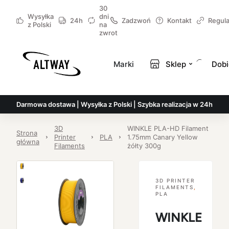
30
Wysyłka
dni
24h
Zadzwoń
Kontakt
Regul
z Polski
na
zwrot
Marki
Sklep
Dobi
Darmowa dostawa | Wysyłka z Polski | Szybka realizacja w 24h
3D
WINKLE PLA-HD Filament
Strona
Printer
PLA
1.75mm Canary Yellow
główna
Filaments
żółty 300g
3D PRINTER
FILAMENTS
,
PLA
WINKLE