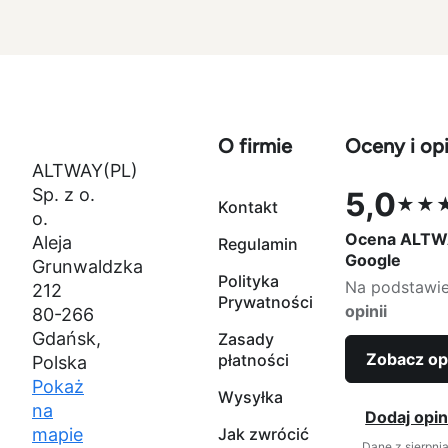
zielony
czarny
O firmie
Oceny i opi
ALTWAY(PL)
Sp. z o.
5,0
★★
Kontakt
Ocena 5,0 na
o.
Ocena ALTW
Aleja
Regulamin
Google
Grunwaldzka
Polityka
Na podstawi
212
Prywatności
opinii
80-266
Gdańsk,
Zasady
Zobacz op
płatności
Polska
Pokaż
Wysyłka
na
Dodaj opin
mapie
Jak zwrócić
Dane z sierpni