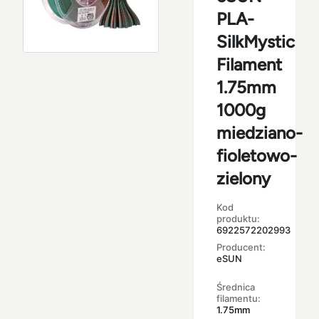
PLA-
SilkMystic
Filament
1.75mm
1000g
miedziano-
fioletowo-
zielony
Kod
produktu:
6922572202993
Producent:
eSUN
Średnica
filamentu:
1.75mm