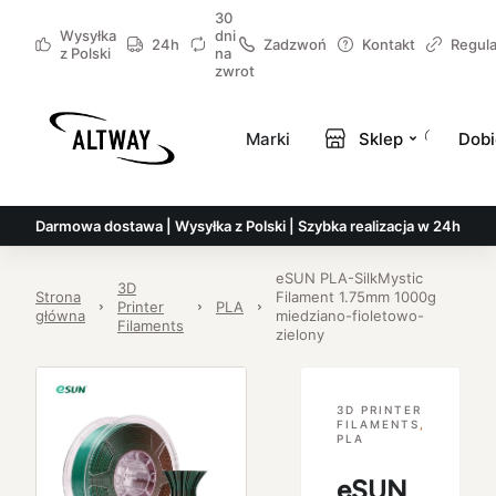
30
Wysyłka
dni
24h
Zadzwoń
Kontakt
Regul
z Polski
na
zwrot
Marki
Sklep
Dobi
Darmowa dostawa | Wysyłka z Polski | Szybka realizacja w 24h
eSUN PLA-SilkMystic
3D
Strona
Filament 1.75mm 1000g
Printer
PLA
główna
miedziano-fioletowo-
Filaments
zielony
3D PRINTER
FILAMENTS
,
PLA
eSUN