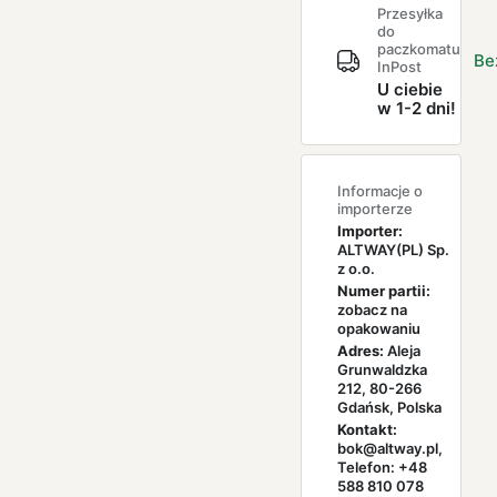
Przesyłka
do
paczkomatu
Be
InPost
U ciebie
w 1-2 dni!
Informacje o
importerze
Importer:
ALTWAY(PL) Sp.
z o.o.
Numer partii:
zobacz na
opakowaniu
Adres:
Aleja
Grunwaldzka
212, 80-266
Gdańsk, Polska
Kontakt:
bok@altway.pl,
Telefon: +48
588 810 078