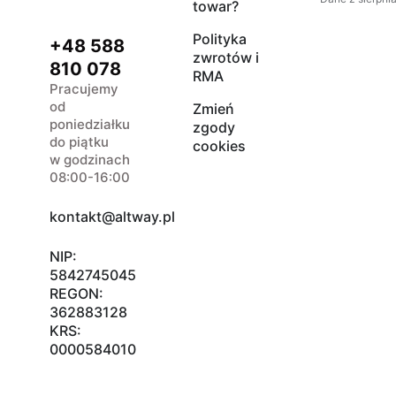
towar?
Polityka
+48 588
zwrotów i
810 078
RMA
Pracujemy
od
Zmień
poniedziałku
zgody
do piątku
cookies
w godzinach
08:00-16:00
kontakt@altway.pl
NIP:
5842745045
REGON:
362883128
KRS:
0000584010