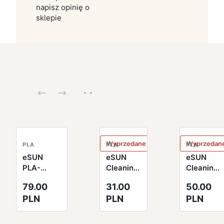
napisz opinię o
sklepie
Wyprzedane
Wyprzedan
PLA
PLA
PLA
eSUN
eSUN
eSUN
PLA-
Cleaning
Cleaning
SilkMystic
Filament
Filament
79.00
31.00
50.00
Filament
2.85mm
1.75mm
PLN
PLN
PLN
1.75mm
100g
100g
1000g
naturalny
naturalny
złoty