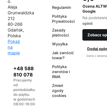
Ocena 5,0 na
o.
Ocena ALTW
Aleja
Regulamin
Google
Grunwaldzka
Polityka
Na podstawi
212
Prywatności
opinii
80-266
Gdańsk,
Zasady
Zobacz op
płatności
Polska
Pokaż
Wysyłka
na
Dodaj opin
mapie
Jak zwrócić
Dane z sierpni
towar?
Polityka
+48 588
zwrotów i
810 078
RMA
Pracujemy
od
Zmień
poniedziałku
zgody
do piątku
cookies
w godzinach
08:00-16:00