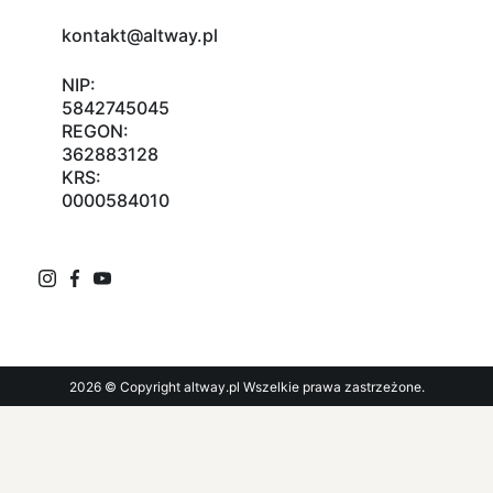
kontakt@altway.pl
NIP:
5842745045
REGON:
362883128
KRS:
0000584010