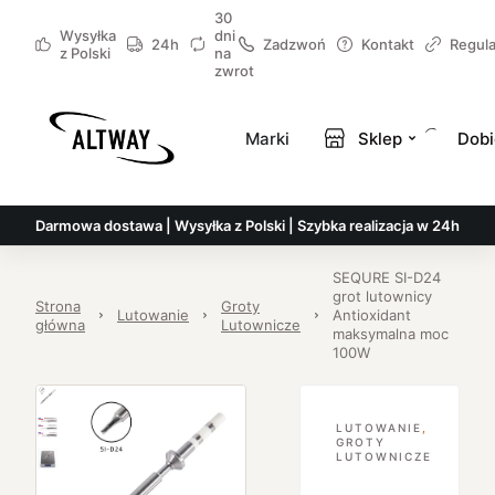
30
Wysyłka
dni
24h
Zadzwoń
Kontakt
Regul
z Polski
na
zwrot
Marki
Sklep
Dobi
Darmowa dostawa | Wysyłka z Polski | Szybka realizacja w 24h
SEQURE SI-D24
grot lutownicy
Strona
Groty
Lutowanie
Antioxidant
główna
Lutownicze
maksymalna moc
100W
LUTOWANIE
,
GROTY
LUTOWNICZE