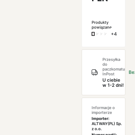
Produkty
powiązane
+4
Przesyłka
do
paczkomatu
Be
InPost
U ciebie
w 1-2 dni!
Informacje o
importerze
Importer:
ALTWAY(PL) Sp.
z o.o.
Numer partii: