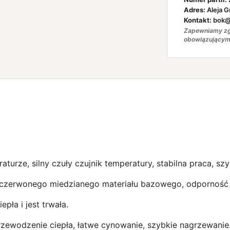
Adres:
Aleja G
Kontakt:
bok@a
Zapewniamy zg
obowiązującym
urze, silny czuły czujnik temperatury, stabilna praca, sz
czerwonego miedzianego materiału bazowego, odporność n
pła i jest trwała.
rzewodzenie ciepła, łatwe cynowanie, szybkie nagrzewanie