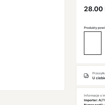
28.00
Produkty pow
Przesyłk
U ciebi
Informacje o i
Importer:
ALTW
Numer partii: