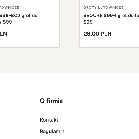
TOWNICZE
GROTY LUTOWNICZE
S99-BC2 grot do
SEQURE S99-I grot do l
y S99
S99
PLN
28.00 PLN
O firmie
Kontakt
Regulamin