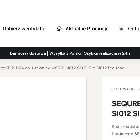
Dobierz wentylator
Aktualne Promocje
Outl
Darmowa dostawa | Wysyłka z Polski | Szybka realizacja w 24h
ot T12-D24 do lutownicy MSS12 SI012 SI012 Pro SI012 Pro Max
LUTOWANIE
,
SEQURE 
SI012 S
Kod produktu
Producent:
SE