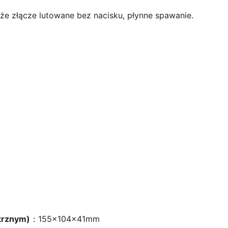
że złącze lutowane bez nacisku, płynne spawanie.
trznym)
：155x104x41mm