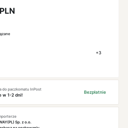
PLN
iązane
+3
a do paczkomatu InPost
Bezpłatnie
e w 1-2 dni!
mporterze
AY(PL) Sp. z o.o.
zobacz na opakowaniu