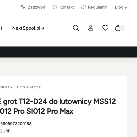
Zadzwoń
Kontakt
Regulamin
Blog→
et
NextSpool.pl→
GROTY LUTOWNICZE
grot T12-D24 do lutownicy MSS12
I012 Pro SI012 Pro Max
:
5905973200158
QURE