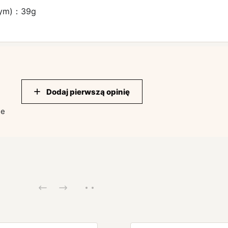
znym)：39g
Dodaj pierwszą opinię
ie