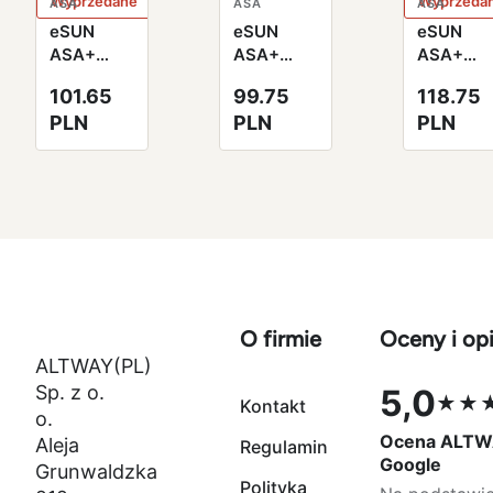
Wyprzedane
Wyprzeda
ASA
ASA
ASA
eSUN
eSUN
eSUN
ASA+
ASA+
ASA+
Filament
Filament
Filament
101.65
99.75
118.75
czarny
szary
zimny
PLN
PLN
PLN
1.75mm
1.75mm
biały
1000g
1000g
1.75mm
papierowa
papierowa
1000g
szpula
szpula
papierow
szpula
O firmie
Oceny i opi
ALTWAY(PL)
Sp. z o.
5,0
★★
Kontakt
Ocena 5,0 na
o.
Ocena ALTW
Aleja
Regulamin
Google
Grunwaldzka
Polityka