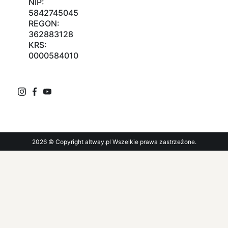
NIP:
5842745045
REGON:
362883128
KRS:
0000584010