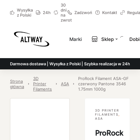
30
Wysyłka
dni
24h
Zadzwoń
Kontakt
Regul
z Polski
na
zwrot
Marki
Sklep
Dobi
Darmowa dostawa | Wysyłka z Polski | Szybka realizacja w 24h
3D
ProRock Filament ASA-GF
Strona
Printer
ASA
czerwony Pantone 3546
główna
Filaments
1.75mm 1000g
3D PRINTER
FILAMENTS
,
ASA
ProRock