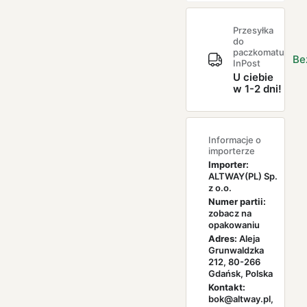
Przesyłka
do
paczkomatu
Be
InPost
U ciebie
w 1-2 dni!
Informacje o
importerze
Importer:
ALTWAY(PL) Sp.
z o.o.
Numer partii:
zobacz na
opakowaniu
Adres:
Aleja
Grunwaldzka
212, 80-266
Gdańsk, Polska
Kontakt:
bok@altway.pl,