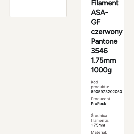
Filament
ASA-
GF
czerwony
Pantone
3546
1.75mm
1000g
Kod
produktu:
5905973202060
Producent:
ProRock
Średnica
filamentu:
1.75mm
Materiał: