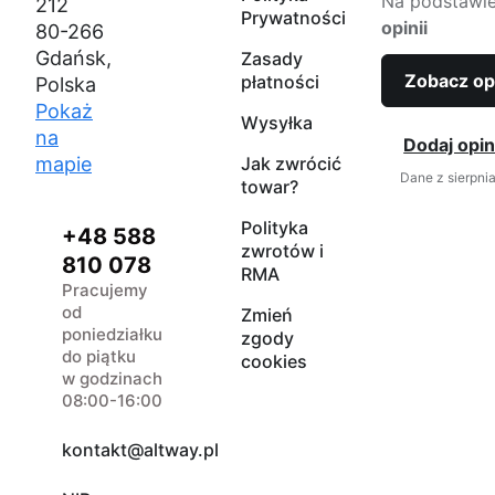
Na podstawi
212
Prywatności
opinii
80-266
Gdańsk,
Zasady
Zobacz op
płatności
Polska
Pokaż
Wysyłka
na
Dodaj opin
mapie
Jak zwrócić
Dane z sierpni
towar?
Polityka
+48 588
zwrotów i
810 078
RMA
Pracujemy
od
Zmień
poniedziałku
zgody
do piątku
cookies
w godzinach
08:00-16:00
kontakt@altway.pl