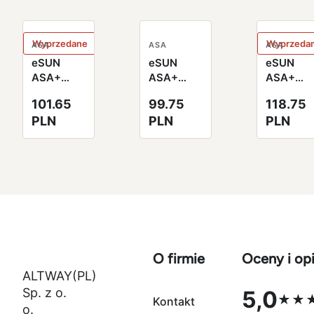
Wyprzedane
Wyprzeda
ASA
ASA
ASA
eSUN
eSUN
eSUN
ASA+
ASA+
ASA+
Filament
Filament
Filament
101.65
99.75
118.75
czarny
szary
zimny
PLN
PLN
PLN
1.75mm
1.75mm
biały
1000g
1000g
1.75mm
papierowa
papierowa
1000g
szpula
szpula
papierow
szpula
O firmie
Oceny i opi
ALTWAY(PL)
Sp. z o.
5,0
★★
Kontakt
Ocena 5,0 na
o.