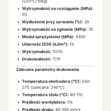
(220°C/10kg)
Wytrzymałość na rozciąganie (MPa):
50
Wydłużenie przy zerwaniu (%):
30
Wytrzymałość na zginanie (MPa):
35
Moduł sprężystości (MPa):
4300
Udarność IZOD (kJ/m²):
19
Wytrzymałość:
10/10
Drukowalność:
7/10
Zalecane parametry drukowania
Temperatura ekstrudera (°C):
240-
270 (zalecana: 240°C)
Temperatura stołu (°C):
90-110
Prędkość wentylatora:
0%
Prędkość druku:
40-100 mm/s