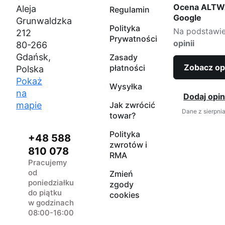
Ocena ALTW
Aleja
Regulamin
Google
Grunwaldzka
Polityka
Na podstawi
212
Prywatności
opinii
80-266
Gdańsk,
Zasady
Zobacz op
płatności
Polska
Pokaż
Wysyłka
na
Dodaj opin
mapie
Jak zwrócić
Dane z sierpni
towar?
Polityka
+48 588
zwrotów i
810 078
RMA
Pracujemy
od
Zmień
poniedziałku
zgody
do piątku
cookies
w godzinach
08:00-16:00