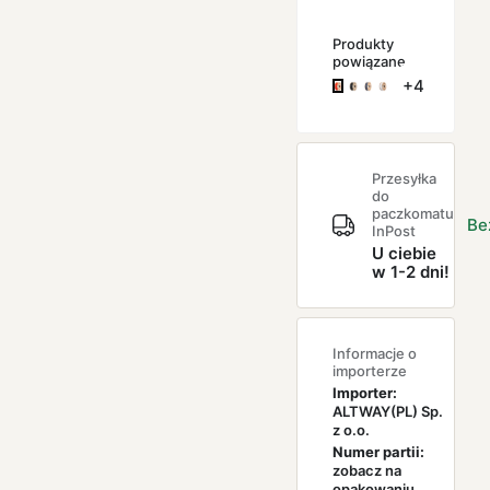
Produkty
powiązane
+4
Przesyłka
do
paczkomatu
Be
InPost
U ciebie
w 1-2 dni!
Informacje o
importerze
Importer:
ALTWAY(PL) Sp.
z o.o.
Numer partii:
zobacz na
opakowaniu