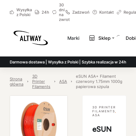
30
Wysyłka
dni
24h
Zadzwoń
Kontakt
Regul
z Polski
na
zwrot
Marki
Sklep
Dobi
Darmowa dostawa | Wysyłka z Polski | Szybka realizacja w 24h
3D
eSUN ASA+ Filament
Strona
Printer
ASA
czerwony 1.75mm 1000g
główna
Filaments
papierowa szpula
3D PRINTER
FILAMENTS
,
ASA
eSUN