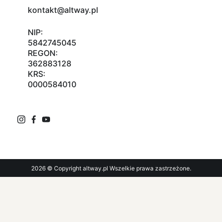
kontakt@altway.pl
NIP:
5842745045
REGON:
362883128
KRS:
0000584010