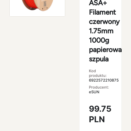
ASA+
Filament
czerwony
1.75mm
1000g
papierowa
szpula
Kod
produktu:
6922572210875
Producent:
eSUN
99.75
PLN