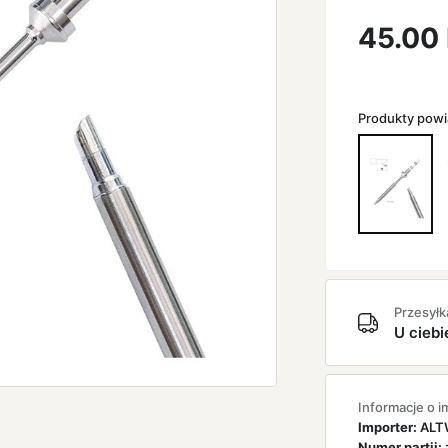
45.00
Produkty pow
Przesyłk
U ciebi
Informacje o i
Importer:
ALTW
Numer partii: