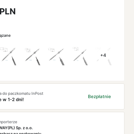
PLN
iązane
+4
a do paczkomatu InPost
Bezpłatnie
e w 1-2 dni!
mporterze
AY(PL) Sp. z o.o.
zobacz na opakowaniu