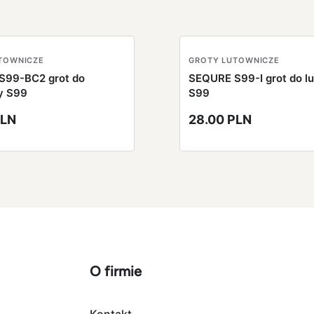
TOWNICZE
GROTY LUTOWNICZE
S99-BC2 grot do
SEQURE S99-I grot do l
y S99
S99
PLN
28.00 PLN
O firmie