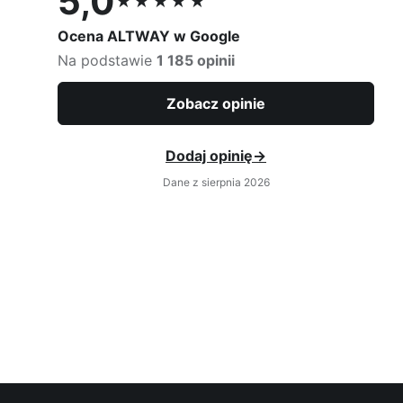
5,0
★★★★★
Ocena 5,0 na 5
Ocena ALTWAY w Google
Na podstawie
1 185 opinii
Zobacz opinie
Dodaj opinię
→
Dane z sierpnia 2026