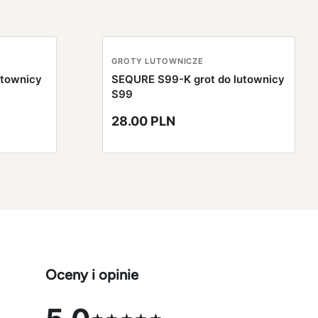
GROTY LUTOWNICZE
utownicy
SEQURE S99-K grot do lutownicy
S99
28.00 PLN
Oceny i opinie