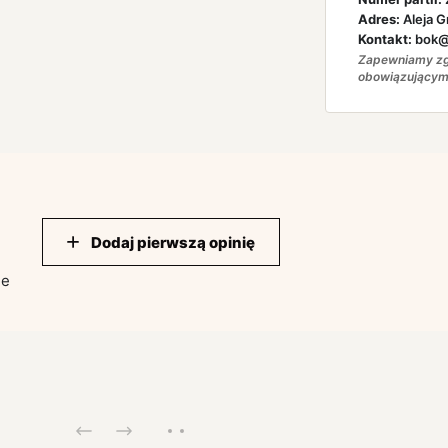
Adres:
Aleja G
Kontakt:
bok@a
Zapewniamy zg
obowiązującym
Dodaj pierwszą opinię
ie