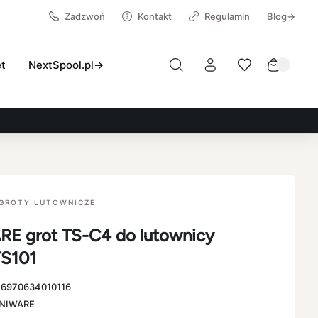
Zadzwoń
Kontakt
Regulamin
Blog→
et
NextSpool.pl→
GROTY LUTOWNICZE
E grot TS-C4 do lutownicy
S101
:
6970634010116
NIWARE