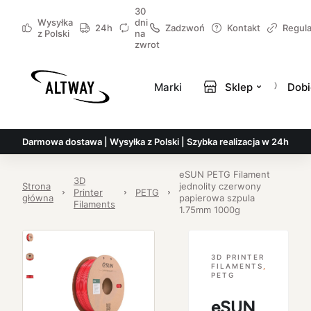
30
Wysyłka
dni
24h
Zadzwoń
Kontakt
Regul
z Polski
na
zwrot
Marki
Sklep
Dobi
Darmowa dostawa | Wysyłka z Polski | Szybka realizacja w 24h
eSUN PETG Filament
3D
Strona
jednolity czerwony
Printer
PETG
główna
papierowa szpula
Filaments
1.75mm 1000g
3D PRINTER
FILAMENTS
,
PETG
eSUN