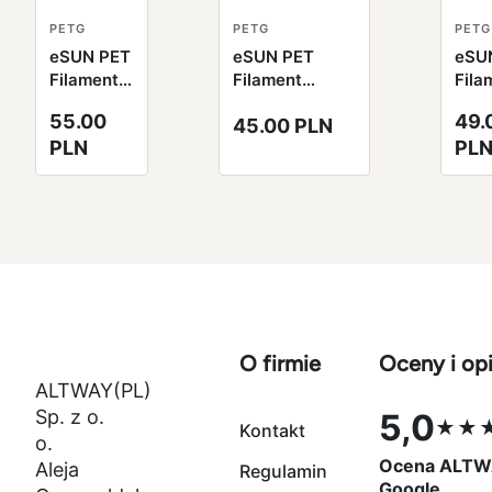
PETG
PETG
PETG
eSUN PET
eSUN PET
eSU
Filament
Filament
Fila
czarny
jednolity
tran
55.00
49.
45.00 PLN
1.75mm
pomarańczowy
nieb
PLN
PL
1000g
1.75mm 1000g
1.7
papierowa
papierowa
100
szpula
szpula
pap
szpu
O firmie
Oceny i opi
ALTWAY(PL)
Sp. z o.
5,0
★★
Kontakt
Ocena 5,0 na
o.
Ocena ALTW
Aleja
Regulamin
Google