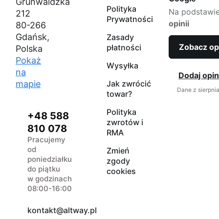
Grunwaldzka
Polityka
Na podstawi
212
Prywatności
opinii
80-266
Gdańsk,
Zasady
Zobacz op
płatności
Polska
Pokaż
Wysyłka
na
Dodaj opin
mapie
Jak zwrócić
Dane z sierpni
towar?
Polityka
+48 588
zwrotów i
810 078
RMA
Pracujemy
od
Zmień
poniedziałku
zgody
do piątku
cookies
w godzinach
08:00-16:00
kontakt@altway.pl