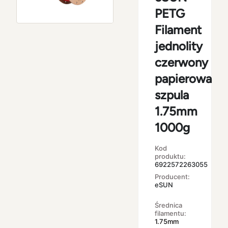
PETG
Filament
jednolity
czerwony
papierowa
szpula
1.75mm
1000g
Kod
produktu:
6922572263055
Producent:
eSUN
Średnica
filamentu:
1.75mm