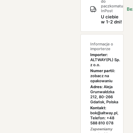
do
paczkomatu
Be
InPost
U ciebie
w 1-2 dni!
Informacje o
importerze
Importer:
ALTWAY(PL) Sp.
z o.o.
Numer partii:
zobacz na
opakowaniu
Adres:
Aleja
Grunwaldzka
212, 80-266
Gdańsk, Polska
Kontakt:
bok@altway.pl,
Telefon: +48
588 810 078
Zapewniamy