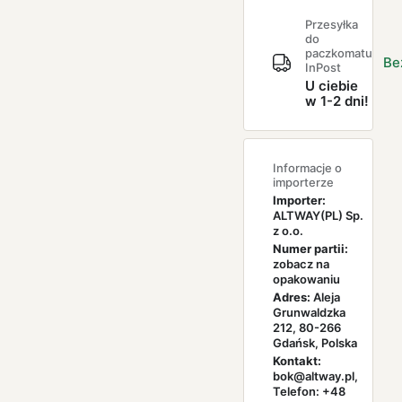
Przesyłka
do
paczkomatu
Be
InPost
U ciebie
w 1-2 dni!
Informacje o
importerze
Importer:
ALTWAY(PL) Sp.
z o.o.
Numer partii:
zobacz na
opakowaniu
Adres:
Aleja
Grunwaldzka
212, 80-266
Gdańsk, Polska
Kontakt:
bok@altway.pl,
Telefon: +48