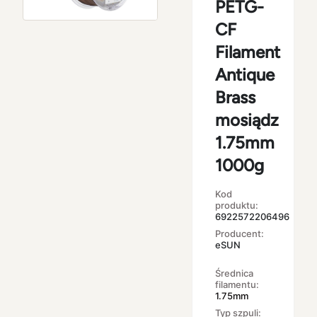
PETG-
CF
Filament
Antique
Brass
mosiądz
1.75mm
1000g
Kod
produktu:
6922572206496
Producent:
eSUN
Średnica
filamentu:
1.75mm
Typ szpuli: