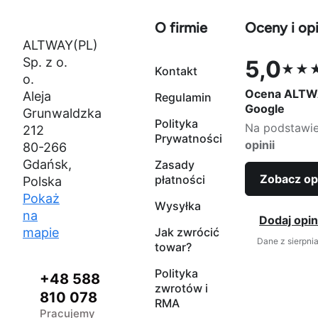
O firmie
Oceny i opi
ALTWAY(PL)
Sp. z o.
5,0
★★
Kontakt
Ocena 5,0 na
o.
Ocena ALTW
Aleja
Regulamin
Google
Grunwaldzka
Polityka
Na podstawi
212
Prywatności
opinii
80-266
Gdańsk,
Zasady
Zobacz op
płatności
Polska
Pokaż
Wysyłka
na
Dodaj opin
mapie
Jak zwrócić
Dane z sierpni
towar?
Polityka
+48 588
zwrotów i
810 078
RMA
Pracujemy