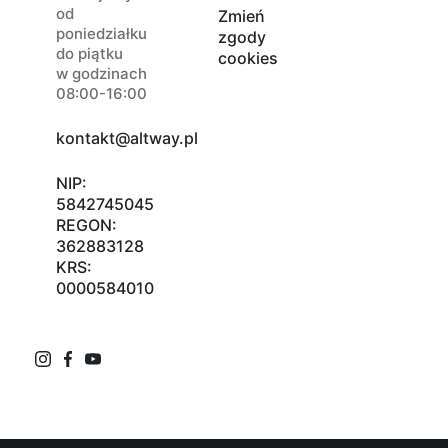
od
Zmień
poniedziałku
zgody
do piątku
cookies
w godzinach
08:00-16:00
kontakt@altway.pl
NIP:
5842745045
REGON:
362883128
KRS:
0000584010