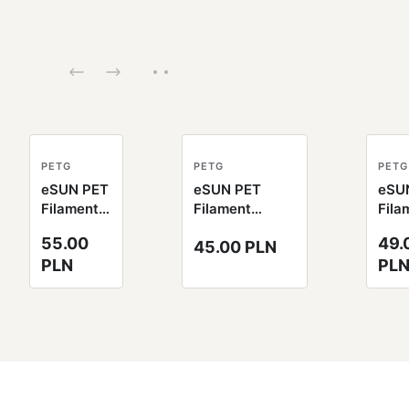
PETG
PETG
PETG
eSUN PET
eSUN PET
eSU
Filament
Filament
Fila
czarny
jednolity
tran
55.00
49.
45.00 PLN
1.75mm
pomarańczowy
nieb
PLN
PL
1000g
1.75mm 1000g
1.7
papierowa
papierowa
100
szpula
szpula
pap
szpu