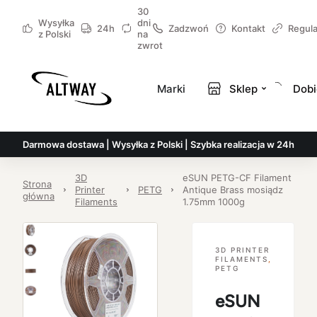
30
Wysyłka
dni
24h
Zadzwoń
Kontakt
Regul
z Polski
na
zwrot
Marki
Sklep
Dobi
Darmowa dostawa | Wysyłka z Polski | Szybka realizacja w 24h
3D
eSUN PETG-CF Filament
Strona
Printer
PETG
Antique Brass mosiądz
główna
Filaments
1.75mm 1000g
3D PRINTER
FILAMENTS
,
PETG
eSUN