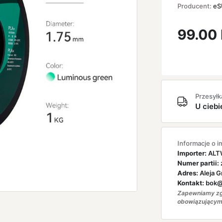
Producent:
eS
99.00
Przesyłk
U ciebi
Informacje o i
Importer:
ALTW
Numer partii:
Adres:
Aleja G
Kontakt:
bok@a
Zapewniamy zg
obowiązującym