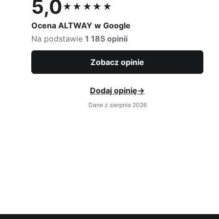
5,0
★★★★★
Ocena 5,0 na 5
Ocena ALTWAY w Google
Na podstawie
1 185 opinii
Zobacz opinie
Dodaj opinię
→
Dane z sierpnia 2026