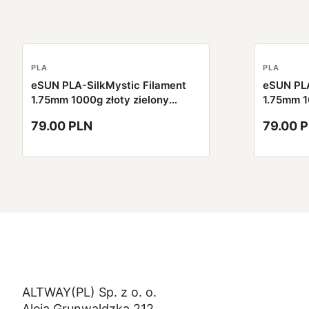
PLA
PLA
eSUN PLA-SilkMystic Filament
eSUN PLA
1.75mm 1000g złoty zielony
1.75mm 1
czarny
fioletow
79.00 PLN
79.00 
ALTWAY(PL) Sp. z o. o.
Aleja Grunwaldzka 212