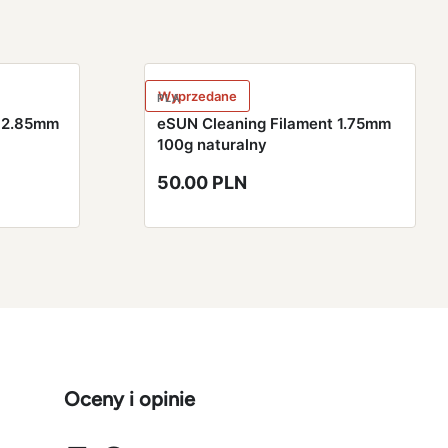
Wyprzedane
PLA
t 2.85mm
eSUN Cleaning Filament 1.75mm
100g naturalny
50.00 PLN
Oceny i opinie