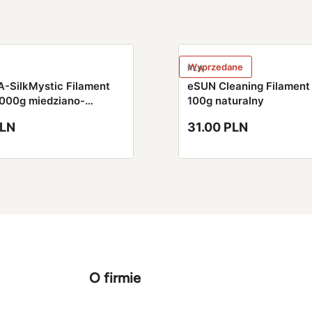
Wyprzedane
PLA
-SilkMystic Filament
eSUN Cleaning Filamen
000g miedziano-
100g naturalny
o-zielony
PLN
31.00 PLN
O firmie