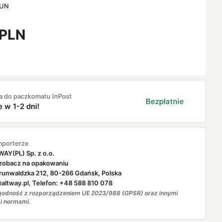
UN
PLN
a do paczkomatu InPost
Bezpłatnie
e w 1-2 dni!
mporterze
AY(PL) Sp. z o.o.
zobacz na opakowaniu
runwaldzka 212, 80-266 Gdańsk, Polska
ltway.pl, Telefon: +48 588 810 078
odność z rozporządzeniem UE 2023/988 (GPSR) oraz innymi
i normami.