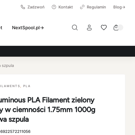
Zadzwoń
Kontakt
Regulamin
Blog→
et
NextSpool.pl→
 szpula
FILAMENTS
,
PLA
minous PLA Filament zielony
y w ciemności 1.75mm 1000g
wa szpula
:
6922572211056