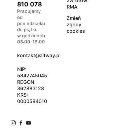
zwrotów i
810 078
RMA
Pracujemy
od
Zmień
poniedziałku
zgody
do piątku
cookies
w godzinach
08:00-16:00
kontakt@altway.pl
NIP:
5842745045
REGON:
362883128
KRS:
0000584010