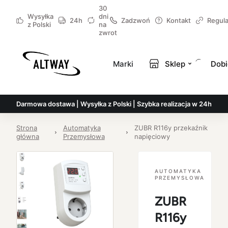
30
Wysyłka
dni
24h
Zadzwoń
Kontakt
Regul
z Polski
na
zwrot
Marki
Sklep
Dobi
Darmowa dostawa | Wysyłka z Polski | Szybka realizacja w 24h
Strona
Automatyka
ZUBR R116y przekaźnik
główna
Przemysłowa
napięciowy
AUTOMATYKA
PRZEMYSŁOWA
ZUBR
R116y