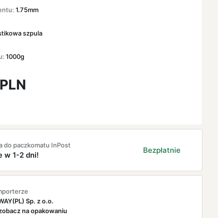
entu:
1.75mm
stikowa szpula
u:
1000g
PLN
a do paczkomatu InPost
Bezpłatnie
e w 1-2 dni!
mporterze
AY(PL) Sp. z o.o.
zobacz na opakowaniu