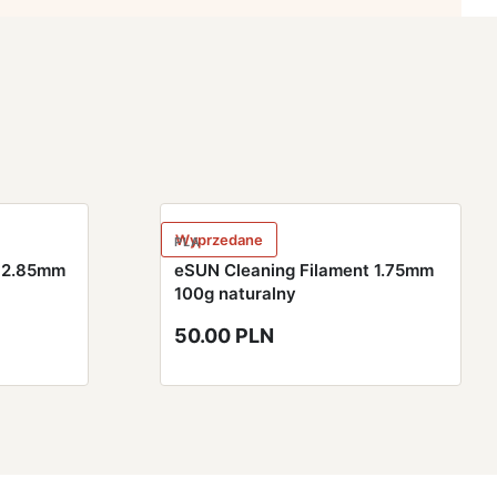
Wyprzedane
PLA
t 2.85mm
eSUN Cleaning Filament 1.75mm
100g naturalny
50.00 PLN