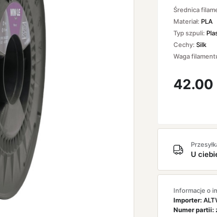
Średnica filam
Materiał:
PLA
Typ szpuli:
Pla
Cechy:
Silk
Waga filament
42.00
Przesyłk
U ciebi
Informacje o i
Importer:
ALTW
Numer partii: