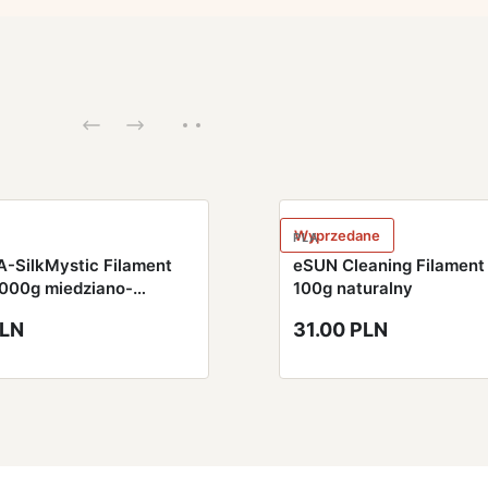
Wyprzedane
PLA
-SilkMystic Filament
eSUN Cleaning Filamen
000g miedziano-
100g naturalny
o-zielony
PLN
31.00 PLN