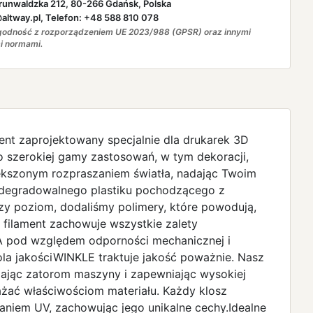
runwaldzka 212, 80-266 Gdańsk, Polska
ltway.pl, Telefon: +48 588 810 078
odność z rozporządzeniem UE 2023/988 (GPSR) oraz innymi
i normami.
ent zaprojektowany specjalnie dla drukarek 3D
 szerokiej gamy zastosowań, w tym dekoracji,
większonym rozpraszaniem światła, nadając Twoim
iodegradowalnego plastiku pochodzącego z
zy poziom, dodaliśmy polimery, które powodują,
 filament zachowuje wszystkie zalety
PLA pod względem odporności mechanicznej i
la jakościWINKLE traktuje jakość poważnie. Nasz
egając zatorom maszyny i zapewniając wysokiej
żać właściwościom materiału. Każdy klosz
waniem UV, zachowując jego unikalne cechy.Idealne