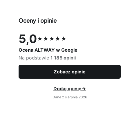
Oceny i opinie
5,0
★★★★★
Ocena 5,0 na 5
Ocena ALTWAY w Google
Na podstawie
1 185 opinii
Zobacz opinie
Dodaj opinię
→
Dane z sierpnia 2026