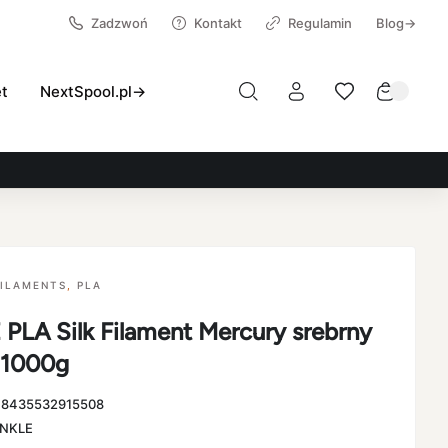
Zadzwoń
Kontakt
Regulamin
Blog→
et
NextSpool.pl→
FILAMENTS
,
PLA
PLA Silk Filament Mercury srebrny
 1000g
:
8435532915508
NKLE