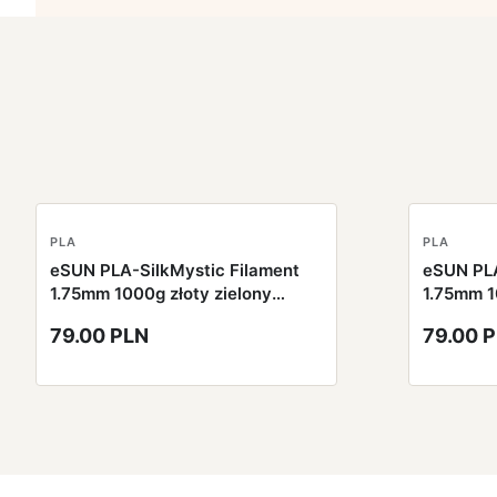
PLA
PLA
eSUN PLA-SilkMystic Filament
eSUN PLA
1.75mm 1000g złoty zielony
1.75mm 1
czarny
fioletow
79.00 PLN
79.00 