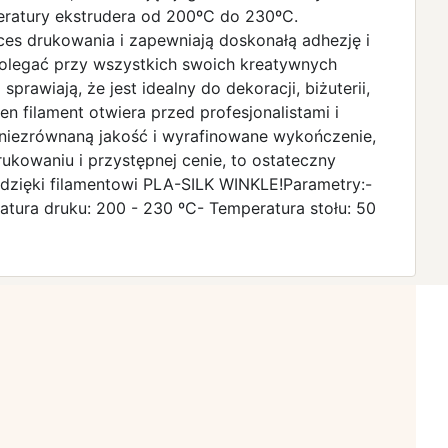
eratury ekstrudera od 200ºC do 230ºC.
es drukowania i zapewniają doskonałą adhezję i
polegać przy wszystkich swoich kreatywnych
awiają, że jest idealny do dekoracji, biżuterii,
 filament otwiera przed profesjonalistami i
 niezrównaną jakość i wyrafinowane wykończenie,
kowaniu i przystępnej cenie, to ostateczny
 dzięki filamentowi PLA-SILK WINKLE!Parametry:-
atura druku: 200 - 230 ºC- Temperatura stołu: 50