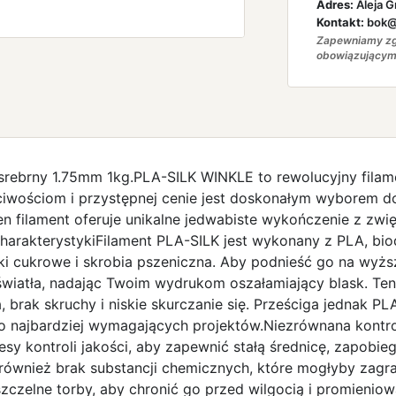
Adres:
Aleja G
Kontakt:
bok@a
Zapewniamy zg
obowiązującym
srebrny 1.75mm 1kg.PLA-SILK WINKLE to rewolucyjny filam
iwościom i przystępnej cenie jest doskonałym wyborem do
Ten filament oferuje unikalne jedwabiste wykończenie z z
charakterystykiFilament PLA-SILK jest wykonany z PLA, b
aki cukrowe i skrobia pszeniczna. Aby podnieść go na wyżs
światła, nadając Twoim wydrukom oszałamiający blask. Ten
 brak skruchy i niskie skurczanie się. Prześciga jednak 
do najbardziej wymagających projektów.Niezrównana kontro
sy kontroli jakości, aby zapewnić stałą średnicę, zapobi
ównież brak substancji chemicznych, które mogłyby zagra
zczelne torby, aby chronić go przed wilgocią i promienio