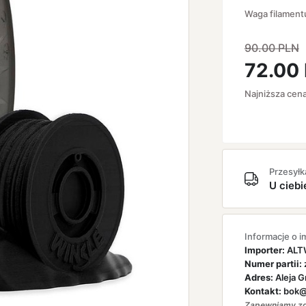
Waga filament
90.00
PLN
72.00
Najniższa cen
Przesyłk
U ciebi
Informacje o i
Importer:
ALTW
Numer partii:
Adres:
Aleja G
Kontakt:
bok@a
Zapewniamy zg