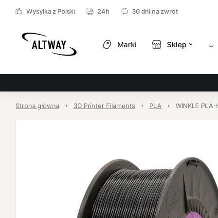
Wysyłka z Polski
24h
30 dni na zwrot
Marki
Sklep
Strona główna
3D Printer Filaments
PLA
WINKLE PLA-H