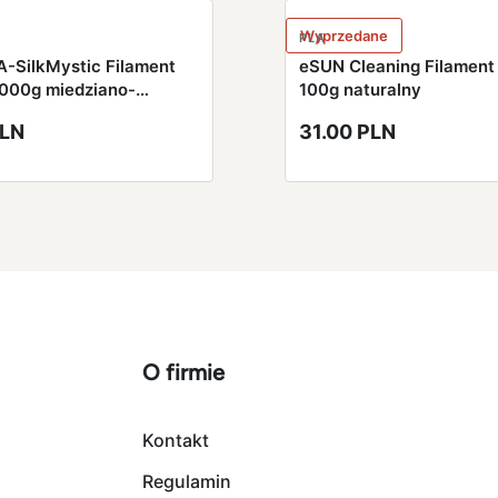
Wyprzedane
PLA
-SilkMystic Filament
eSUN Cleaning Filamen
000g miedziano-
100g naturalny
o-zielony
PLN
31.00 PLN
O firmie
Kontakt
Regulamin