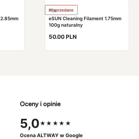
Wyprzedane
PLA
t 2.85mm
eSUN Cleaning Filament 1.75mm
100g naturalny
50.00 PLN
Oceny i opinie
5,0
★★★★★
Ocena 5,0 na 5
Ocena ALTWAY w Google