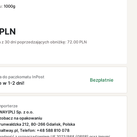
u:
1000g
PLN
a z 30 dni poprzedzających obniżkę:
72.00
PLN
a do paczkomatu InPost
Bezpłatnie
e w 1-2 dni!
mporterze
AY(PL) Sp. z o.o.
zobacz na opakowaniu
runwaldzka 212, 80-266 Gdańsk, Polska
ltway.pl, Telefon: +48 588 810 078
odność z rozporządzeniem UE 2023/988 (GPSR) oraz innymi