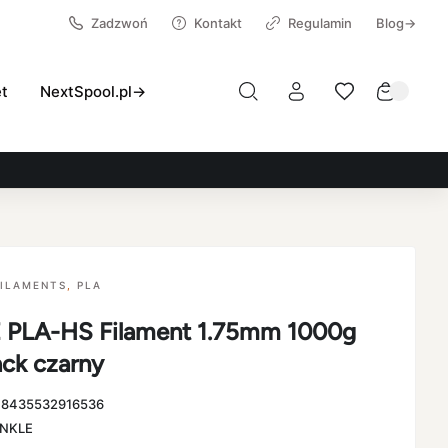
Zadzwoń
Kontakt
Regulamin
Blog→
et
NextSpool.pl→
FILAMENTS
,
PLA
PLA-HS Filament 1.75mm 1000g
ack czarny
:
8435532916536
NKLE