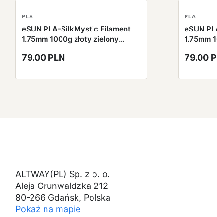
PLA
PLA
eSUN PLA-SilkMystic Filament
eSUN PLA
1.75mm 1000g złoty zielony
1.75mm 1
czarny
fioletow
79.00 PLN
79.00 
ALTWAY(PL) Sp. z o. o.
Aleja Grunwaldzka 212
80-266 Gdańsk, Polska
Pokaż na mapie