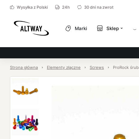
Wysyłka z Polski
24h
30 dni na zwrot
Marki
Sklep
Strona główna
Elementy złączne
Screws
ProRock śru