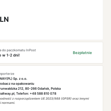
LN
a do paczkomatu InPost
Bezpłatnie
e w 1-2 dni!
mporterze
AY(PL) Sp. z o.o.
zobacz na opakowaniu
runwaldzka 212, 80-266 Gdańsk, Polska
ltway.pl, Telefon: +48 588 810 078
odność z rozporządzeniem UE 2023/988 (GPSR) oraz innymi
i normami.