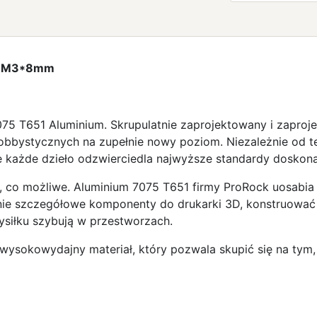
ta M3*8mm
5 T651 Aluminium. Skrupulatnie zaprojektowany i zaprojek
obbystycznych na zupełnie nowy poziom. Niezależnie od t
 każde dzieło odzwierciedla najwyższe standardy doskona
o, co możliwe. Aluminium 7075 T651 firmy ProRock uosabi
nie szczegółowe komponenty do drukarki 3D, konstruować so
siłku szybują w przestworzach.
wysokowydajny materiał, który pozwala skupić się na tym,