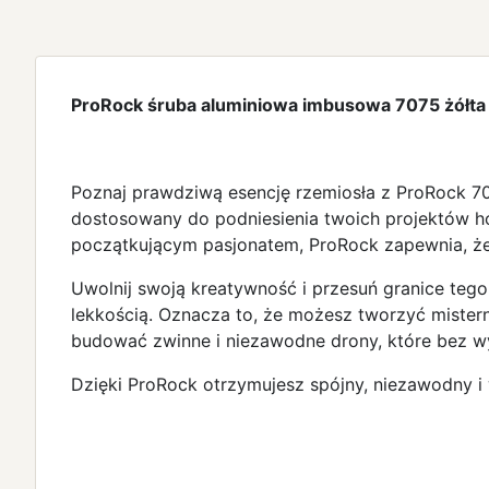
ProRock śruba aluminiowa imbusowa 7075 żół
Poznaj prawdziwą esencję rzemiosła z ProRock 707
dostosowany do podniesienia twoich projektów h
początkującym pasjonatem, ProRock zapewnia, że
Uwolnij swoją kreatywność i przesuń granice teg
lekkością. Oznacza to, że możesz tworzyć mister
budować zwinne i niezawodne drony, które bez wy
Dzięki ProRock otrzymujesz spójny, niezawodny i 