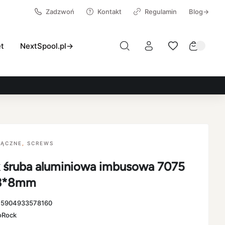
Zadzwoń
Kontakt
Regulamin
Blog→
et
NextSpool.pl→
ŁĄCZNE
,
SCREWS
 śruba aluminiowa imbusowa 7075
M3*8mm
:
5904933578160
oRock