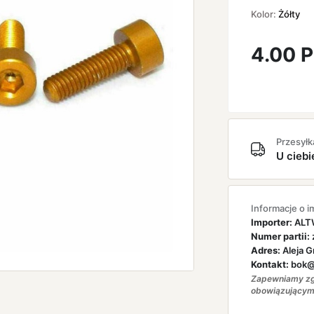
Kolor:
Żółty
4.00
P
Przesyłk
U ciebi
Informacje o i
Importer:
ALTW
Numer partii:
Adres:
Aleja G
Kontakt:
bok@a
Zapewniamy zg
obowiązującym