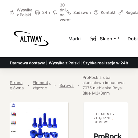
30
Wysyłka
dni
24h
Zadzwoń
Kontakt
Regul
z Polski
na
zwrot
Marki
Sklep
Dobi
Darmowa dostawa | Wysyłka z Polski | Szybka realizacja w 24h
ProRock śruba
Strona
Elementy
aluminiowa imbusowa
Screws
główna
złączne
7075 niebieska Royal
Blue M3*8mm
ELEMENTY
ZŁĄCZNE
,
SCREWS
ProRock