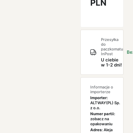
PLN
Przesyłka
do
paczkomatu
Be
InPost
U ciebie
w 1-2 dni!
Informacje o
importerze
Importer:
ALTWAY(PL) Sp.
z o.o.
Numer partii:
zobacz na
opakowaniu
Adres:
Aleja