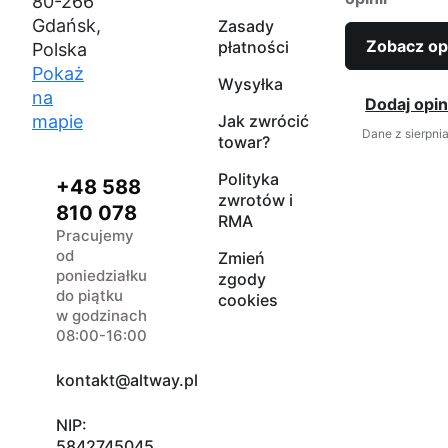
80-266
Gdańsk,
Zasady
Zobacz op
płatności
Polska
Pokaż
Wysyłka
na
Dodaj opin
mapie
Jak zwrócić
Dane z sierpni
towar?
Polityka
+48 588
zwrotów i
810 078
RMA
Pracujemy
od
Zmień
poniedziałku
zgody
do piątku
cookies
w godzinach
08:00-16:00
kontakt@altway.pl
NIP:
5842745045