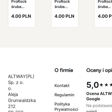
ProRock
ProRock
ProRoc
śruba
śruba
śruba
aluminiowa
aluminiowa
alumin
4.00 PLN
4.00 PLN
4.00 
7075
7075
7075
niebieska
niebieska
niebies
Royal Blue
Royal Blue
Royal B
M3*6mm
M3*8mm
M3*10
O firmie
Oceny i opi
ALTWAY(PL)
Sp. z o.
5,0
★★
Kontakt
Ocena 5,0 na
o.
Ocena ALTW
Aleja
Regulamin
Google
Grunwaldzka
Polityka
Na podstawi
212
Prywatności
opinii