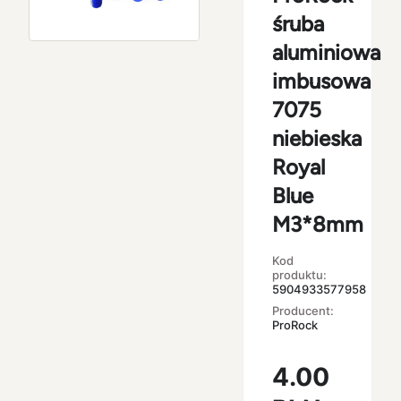
śruba
aluminiowa
imbusowa
7075
niebieska
Royal
Blue
M3*8mm
Kod
produktu:
5904933577958
Producent:
ProRock
4.00