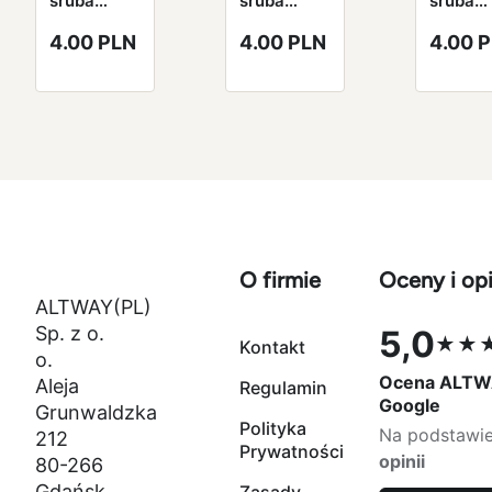
śruba
śruba
śruba
aluminiowa
aluminiowa
alumin
4.00 PLN
4.00 PLN
4.00 
7075
7075
7075
niebieska
niebieska
niebies
Royal Blue
Royal Blue
Royal B
M3*6mm
M3*8mm
M3*10
O firmie
Oceny i opi
ALTWAY(PL)
Sp. z o.
5,0
★★
Kontakt
Ocena 5,0 na
o.
Ocena ALTW
Aleja
Regulamin
Google
Grunwaldzka
Polityka
Na podstawi
212
Prywatności
opinii
80-266
Gdańsk,