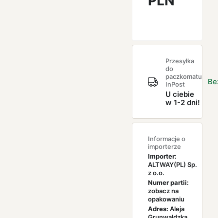
PLN
Przesyłka
do
paczkomatu
Be
InPost
U ciebie
w 1-2 dni!
Informacje o
importerze
Importer:
ALTWAY(PL) Sp.
z o.o.
Numer partii:
zobacz na
opakowaniu
Adres:
Aleja
Grunwaldzka