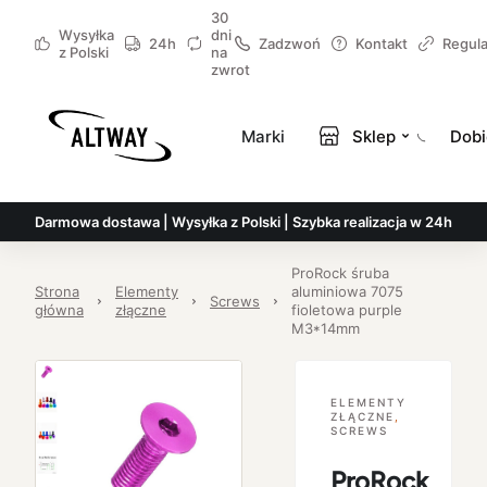
30
Wysyłka
dni
24h
Zadzwoń
Kontakt
Regul
z Polski
na
zwrot
Marki
Sklep
Dobi
Darmowa dostawa | Wysyłka z Polski | Szybka realizacja w 24h
ProRock śruba
Strona
Elementy
aluminiowa 7075
Screws
główna
złączne
fioletowa purple
M3*14mm
ELEMENTY
ZŁĄCZNE
,
SCREWS
ProRock