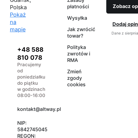
Zasady
Zobacz op
płatności
Polska
Pokaż
Wysyłka
na
Dodaj opin
mapie
Jak zwrócić
Dane z sierpni
towar?
Polityka
+48 588
zwrotów i
810 078
RMA
Pracujemy
od
Zmień
poniedziałku
zgody
do piątku
cookies
w godzinach
08:00-16:00
kontakt@altway.pl
NIP:
5842745045
REGON: