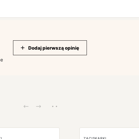
Dodaj pierwszą opinię
ie
I
ZACISKARKI