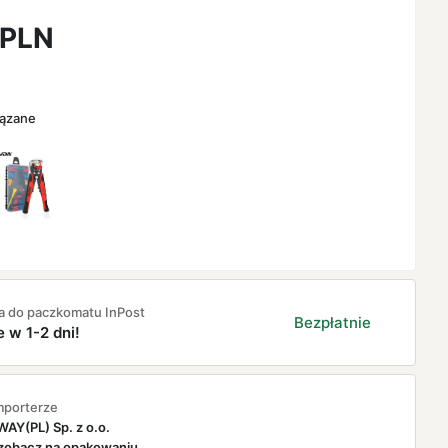
PLN
iązane
a do paczkomatu InPost
Bezpłatnie
e w 1-2 dni!
mporterze
AY(PL) Sp. z o.o.
zobacz na opakowaniu