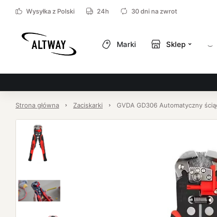
Wysyłka z Polski
24h
30 dni na zwrot
Marki
Sklep
Strona główna
Zaciskarki
GVDA GD306 Automatyczny ściąga