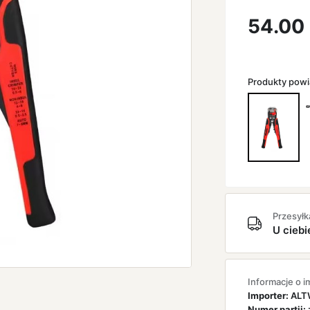
54.00
Produkty pow
Przesyłk
U ciebi
Informacje o i
Importer:
ALTW
Numer partii: