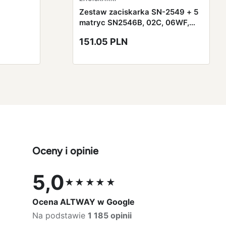
Zestaw zaciskarka SN-2549 + 5
matryc SN2546B, 02C, 06WF,
03H, SN6
151.05 PLN
Oceny i opinie
5,0
★★★★★
Ocena 5,0 na 5
Ocena ALTWAY w Google
Na podstawie
1 185 opinii