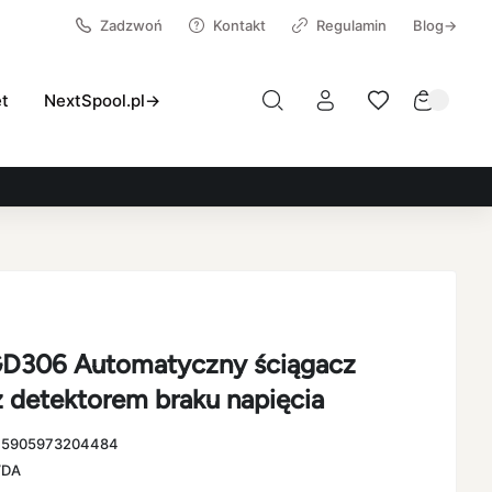
Zadzwoń
Kontakt
Regulamin
Blog→
et
NextSpool.pl→
D306 Automatyczny ściągacz
 z detektorem braku napięcia
:
5905973204484
VDA