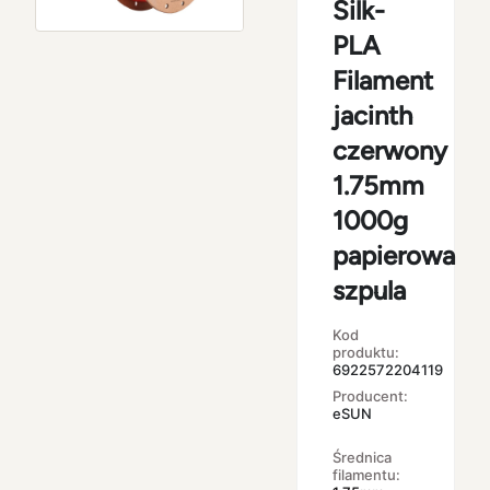
Silk-
PLA
Filament
jacinth
czerwony
1.75mm
1000g
papierowa
szpula
Kod
produktu:
6922572204119
Producent:
eSUN
Średnica
filamentu: