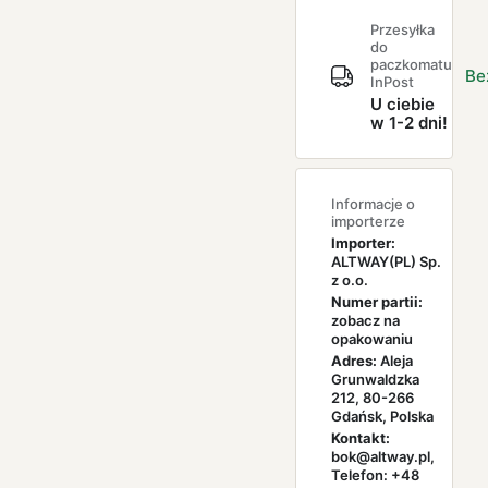
Przesyłka
do
paczkomatu
Be
InPost
U ciebie
w 1-2 dni!
Informacje o
importerze
Importer:
ALTWAY(PL) Sp.
z o.o.
Numer partii:
zobacz na
opakowaniu
Adres:
Aleja
Grunwaldzka
212, 80-266
Gdańsk, Polska
Kontakt:
bok@altway.pl,
Telefon: +48