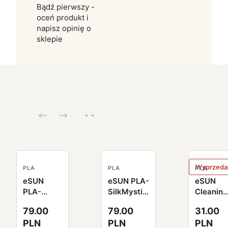
Bądź pierwszy -
oceń produkt i
napisz opinię o
sklepie
Wyprzeda
PLA
PLA
PLA
eSUN
eSUN PLA-
eSUN
PLA-
SilkMystic
Cleaning
SilkMystic
Filament
Filament
79.00
79.00
31.00
Filament
1.75mm
2.85mm
PLN
PLN
PLN
1.75mm
1000g
100g