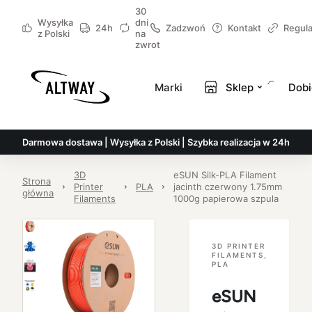
30
Wysyłka
dni
24h
Zadzwoń
Kontakt
Regul
z Polski
na
zwrot
Marki
Sklep
Dobi
Darmowa dostawa | Wysyłka z Polski | Szybka realizacja w 24h
3D
eSUN Silk-PLA Filament
Strona
Printer
PLA
jacinth czerwony 1.75mm
główna
Filaments
1000g papierowa szpula
3D PRINTER
FILAMENTS
,
PLA
eSUN