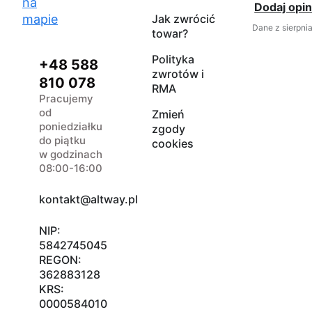
na
Dodaj opin
mapie
Jak zwrócić
Dane z sierpni
towar?
Polityka
+48 588
zwrotów i
810 078
RMA
Pracujemy
od
Zmień
poniedziałku
zgody
do piątku
cookies
w godzinach
08:00-16:00
kontakt@altway.pl
NIP:
5842745045
REGON:
362883128
KRS:
0000584010