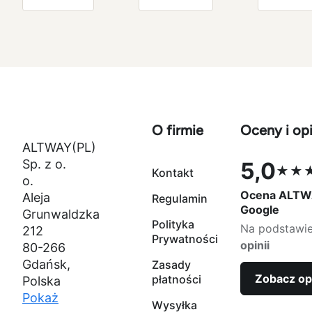
1000g
miedziano-
naturaln
złoty
fioletowo-
zielony
zielony
czarny
O firmie
Oceny i opi
ALTWAY(PL)
Sp. z o.
5,0
★★
Kontakt
Ocena 5,0 na
o.
Ocena ALTW
Aleja
Regulamin
Google
Grunwaldzka
Polityka
Na podstawi
212
Prywatności
opinii
80-266
Gdańsk,
Zasady
Zobacz op
płatności
Polska
Pokaż
Wysyłka