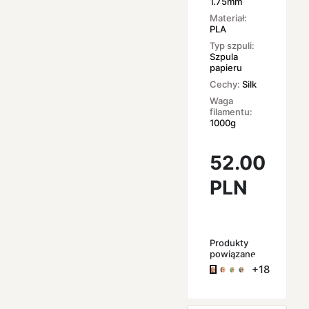
1.75mm
Materiał:
PLA
Typ szpuli:
Szpula
papieru
Cechy:
Silk
Waga
filamentu:
1000g
52.00
PLN
Produkty
powiązane
+18