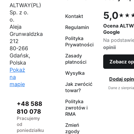
ALTWAY(PL)
Sp. z o.
5,0
★★
Kontakt
Ocena 5,0 na
o.
Ocena ALTW
Aleja
Regulamin
Google
Grunwaldzka
Polityka
Na podstawi
212
Prywatności
opinii
80-266
Gdańsk,
Zasady
Zobacz op
płatności
Polska
Pokaż
Wysyłka
na
Dodaj opin
mapie
Jak zwrócić
Dane z sierpni
towar?
Polityka
+48 588
zwrotów i
810 078
RMA
Pracujemy
od
Zmień
poniedziałku
zgody