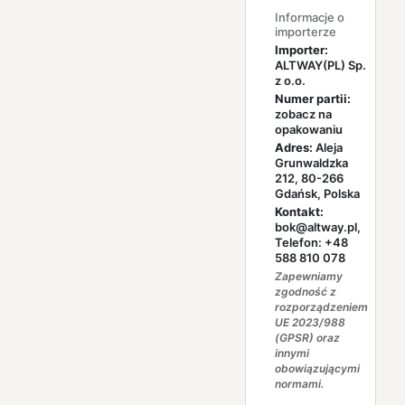
Informacje o
importerze
Importer:
ALTWAY(PL) Sp.
z o.o.
Numer partii:
zobacz na
opakowaniu
Adres:
Aleja
Grunwaldzka
212, 80-266
Gdańsk, Polska
Kontakt:
bok@altway.pl,
Telefon: +48
588 810 078
Zapewniamy
zgodność z
rozporządzeniem
UE 2023/988
(GPSR) oraz
innymi
obowiązującymi
normami.