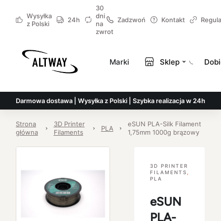
30
Wysyłka
dni
24h
Zadzwoń
Kontakt
Regul
z Polski
na
zwrot
Marki
Sklep
Dobi
Darmowa dostawa | Wysyłka z Polski | Szybka realizacja w 24h
Strona
3D Printer
eSUN PLA-Silk Filament
PLA
główna
Filaments
1,75mm 1000g brązowy
3D PRINTER
FILAMENTS
,
PLA
eSUN
PLA-