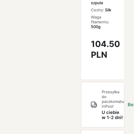
szpula
Cechy:
Silk
Waga
filamentu:
500g
104.50
PLN
Przesyłka
do
paczkomatu
Be
InPost
U ciebie
w 1-2 dni!