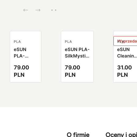
Wyprzeda
PLA
PLA
PLA
eSUN
eSUN PLA-
eSUN
PLA-
SilkMystic
Cleaning
SilkMystic
Filament
Filament
79.00
79.00
31.00
Filament
1.75mm
2.85mm
PLN
PLN
PLN
1.75mm
1000g
100g
1000g
miedziano-
naturaln
złoty
fioletowo-
zielony
zielony
czarny
O firmie
Oceny i opi