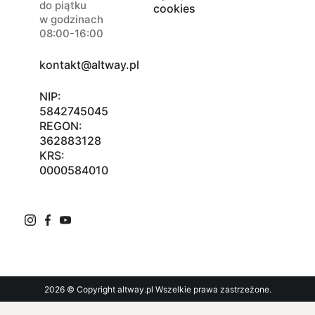
do piątku
cookies
w godzinach
08:00-16:00
kontakt@altway.pl
NIP:
5842745045
REGON:
362883128
KRS:
0000584010