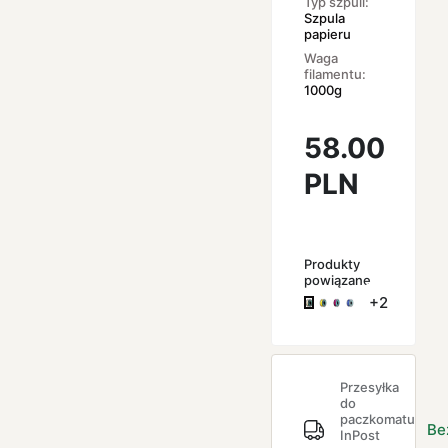
Typ szpuli:
Szpula
papieru
Waga
filamentu:
1000g
58.00
PLN
Produkty
powiązane
+2
Przesyłka
do
paczkomatu
Be
InPost