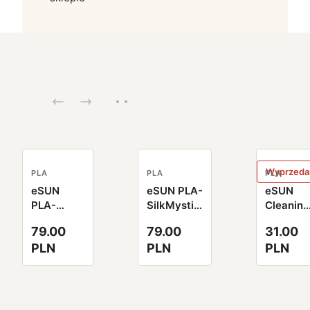
Wyprzeda
PLA
PLA
PLA
eSUN
eSUN PLA-
eSUN
PLA-
SilkMystic
Cleaning
SilkMystic
Filament
Filament
79.00
79.00
31.00
Filament
1.75mm
2.85mm
PLN
PLN
PLN
1.75mm
1000g
100g
1000g
miedziano-
naturaln
złoty
fioletowo-
zielony
zielony
czarny