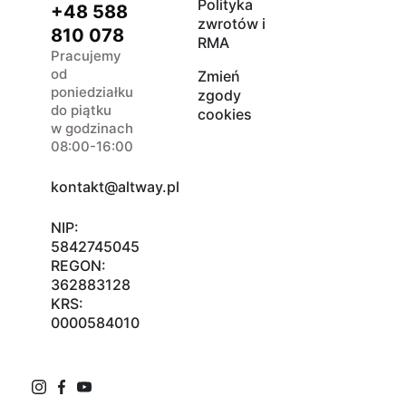
Polityka
+48 588
zwrotów i
810 078
RMA
Pracujemy
od
Zmień
poniedziałku
zgody
do piątku
cookies
w godzinach
08:00-16:00
kontakt@altway.pl
NIP:
5842745045
REGON:
362883128
KRS:
0000584010