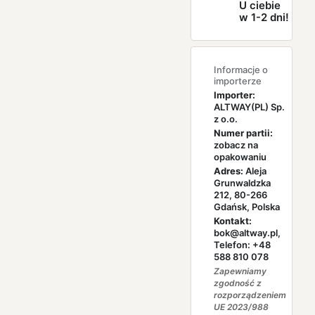
U ciebie
w 1-2 dni!
Informacje o
importerze
Importer:
ALTWAY(PL) Sp.
z o.o.
Numer partii:
zobacz na
opakowaniu
Adres:
Aleja
Grunwaldzka
212, 80-266
Gdańsk, Polska
Kontakt:
bok@altway.pl,
Telefon: +48
588 810 078
Zapewniamy
zgodność z
rozporządzeniem
UE 2023/988