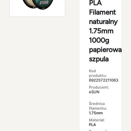
PLA
Filament
naturalny
1.75mm
1000g
papierowa
szpula
Kod
produktu:
6922572211063
Producent:
eSUN
Średnica
filamentu:
1.75mm
Materiał:
PLA