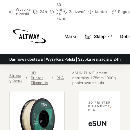
30
Wysyłka
dni
24h
Zadzwoń
Kontakt
Regul
z Polski
na
zwrot
Marki
Sklep
Dobi
Darmowa dostawa | Wysyłka z Polski | Szybka realizacja w 24h
3D
eSUN PLA Filament
Strona
Printer
PLA
naturalny 1.75mm 1000g
główna
Filaments
papierowa szpula
3D PRINTER
FILAMENTS
,
PLA
eSUN