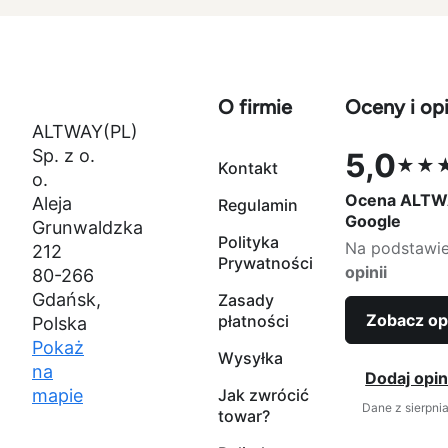
O firmie
Oceny i opi
ALTWAY(PL)
Sp. z o.
5,0
★★
Kontakt
Ocena 5,0 na
o.
Ocena ALTW
Aleja
Regulamin
Google
Grunwaldzka
Polityka
Na podstawi
212
Prywatności
opinii
80-266
Gdańsk,
Zasady
Zobacz op
płatności
Polska
Pokaż
Wysyłka
na
Dodaj opin
mapie
Jak zwrócić
Dane z sierpni
towar?