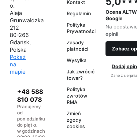
5,0
★★
Kontakt
Ocena 5,0 na
o.
Ocena ALTW
Aleja
Regulamin
Google
Grunwaldzka
Polityka
Na podstawi
212
Prywatności
opinii
80-266
Gdańsk,
Zasady
Zobacz op
płatności
Polska
Pokaż
Wysyłka
na
Dodaj opin
mapie
Jak zwrócić
Dane z sierpni
towar?
Polityka
+48 588
zwrotów i
810 078
RMA
Pracujemy
od
Zmień
poniedziałku
zgody
do piątku
cookies
w godzinach