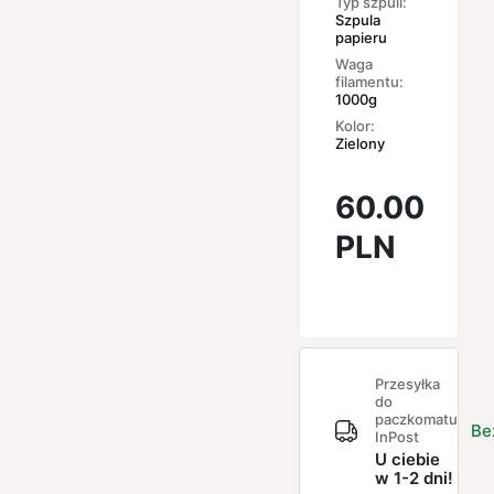
Typ szpuli:
Szpula
papieru
Waga
filamentu:
1000g
Kolor:
Zielony
60.00
PLN
Przesyłka
do
paczkomatu
Be
InPost
U ciebie
w 1-2 dni!