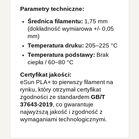
Parametry techniczne
:
Średnica filamentu
:
 1,75 mm 
(dokładność wymiarowa +/- 0,05 
mm)
Temperatura druku
:
 205–225 °C
Temperatura podstawy
:
 Brak 
ciepła / 60–80 °C
Certyfikat jakości
:
eSun PLA+ to pierwszy filament na
rynku, który otrzymał certyfikat
zgodności ze standardem
GB/T
37643-2019
, co gwarantuje
najwyższą jakość i zgodność z
wymaganiami technologicznymi.