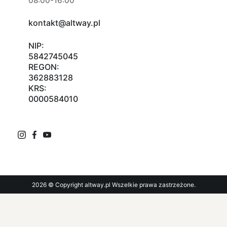
08:00-16:00
kontakt@altway.pl
NIP:
5842745045
REGON:
362883128
KRS:
0000584010