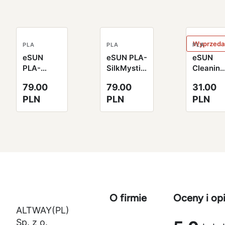
Wyprzeda
PLA
PLA
PLA
eSUN
eSUN PLA-
eSUN
PLA-
SilkMystic
Cleaning
SilkMystic
Filament
Filament
79.00
79.00
31.00
Filament
1.75mm
2.85mm
PLN
PLN
PLN
1.75mm
1000g
100g
1000g
miedziano-
naturaln
złoty
fioletowo-
zielony
zielony
czarny
O firmie
Oceny i opi
ALTWAY(PL)
Sp. z o.