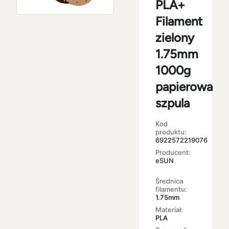
PLA+
Filament
zielony
1.75mm
1000g
papierowa
szpula
Kod
produktu:
6922572219076
Producent:
eSUN
Średnica
filamentu:
1.75mm
Materiał:
PLA