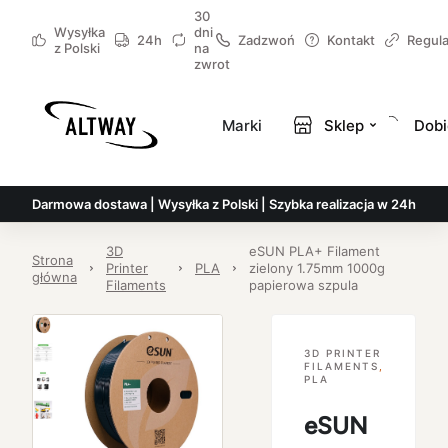
30
Wysyłka
dni
24h
Zadzwoń
Kontakt
Regul
z Polski
na
zwrot
Marki
Sklep
Dobi
Darmowa dostawa | Wysyłka z Polski | Szybka realizacja w 24h
3D
eSUN PLA+ Filament
Strona
Printer
PLA
zielony 1.75mm 1000g
główna
Filaments
papierowa szpula
3D PRINTER
FILAMENTS
,
PLA
eSUN