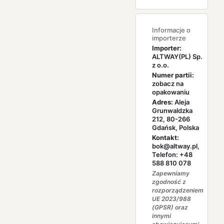
Informacje o
importerze
Importer:
ALTWAY(PL) Sp.
z o.o.
Numer partii:
zobacz na
opakowaniu
Adres:
Aleja
Grunwaldzka
212, 80-266
Gdańsk, Polska
Kontakt:
bok@altway.pl,
Telefon: +48
588 810 078
Zapewniamy
zgodność z
rozporządzeniem
UE 2023/988
(GPSR) oraz
innymi