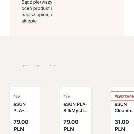
Bądź pierwszy -
oceń produkt i
napisz opinię o
sklepie
Wyprzeda
PLA
PLA
PLA
eSUN
eSUN PLA-
eSUN
PLA-
SilkMystic
Cleaning
SilkMystic
Filament
Filament
79.00
79.00
31.00
Filament
1.75mm
2.85mm
PLN
PLN
PLN
1.75mm
1000g
100g