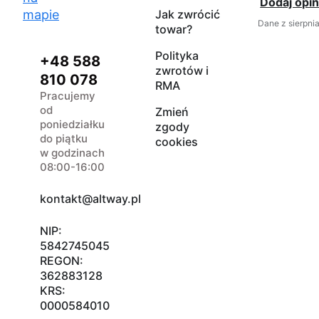
Dodaj opin
mapie
Jak zwrócić
Dane z sierpni
towar?
Polityka
+48 588
zwrotów i
810 078
RMA
Pracujemy
od
Zmień
poniedziałku
zgody
do piątku
cookies
w godzinach
08:00-16:00
kontakt@altway.pl
NIP:
5842745045
REGON:
362883128
KRS:
0000584010