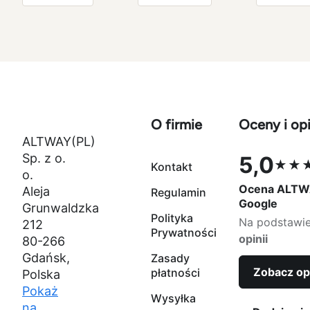
1000g
miedziano-
naturaln
złoty
fioletowo-
zielony
zielony
czarny
O firmie
Oceny i opi
ALTWAY(PL)
Sp. z o.
5,0
★★
Kontakt
Ocena 5,0 na
o.
Ocena ALTW
Aleja
Regulamin
Google
Grunwaldzka
Polityka
Na podstawi
212
Prywatności
opinii
80-266
Gdańsk,
Zasady
Zobacz op
płatności
Polska
Pokaż
Wysyłka
na