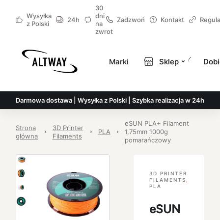
30
Wysyłka
dni
24h
Zadzwoń
Kontakt
Regul
z Polski
na
zwrot
Marki
Sklep
Dobi
Darmowa dostawa | Wysyłka z Polski | Szybka realizacja w 24h
eSUN PLA+ Filament
Strona
3D Printer
PLA
1,75mm 1000g
główna
Filaments
pomarańczowy
3D PRINTER
FILAMENTS
,
PLA
eSUN