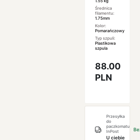
1.55 kg
Średnica
filamentu:
1.75mm
Kolor:
Pomarańczowy
Typ szpuli:
Plastikowa
szpula
88.00
PLN
Przesyłka
do
paczkomatu
Be
InPost
U ciebie