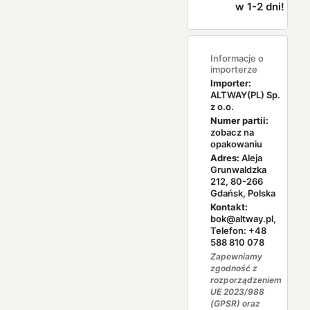
w 1-2 dni!
Informacje o
importerze
Importer:
ALTWAY(PL) Sp.
z o.o.
Numer partii:
zobacz na
opakowaniu
Adres:
Aleja
Grunwaldzka
212, 80-266
Gdańsk, Polska
Kontakt:
bok@altway.pl,
Telefon: +48
588 810 078
Zapewniamy
zgodność z
rozporządzeniem
UE 2023/988
(GPSR) oraz