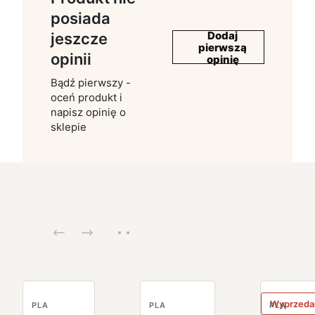
posiada
Dodaj
jeszcze
pierwszą
opinii
opinię
Bądź pierwszy -
oceń produkt i
napisz opinię o
sklepie
Wyprzeda
PLA
PLA
PLA