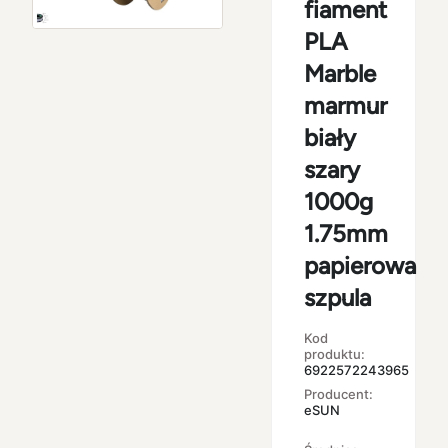
fiament
PLA
Marble
marmur
biały
szary
1000g
1.75mm
papierowa
szpula
Kod
produktu:
6922572243965
Producent:
eSUN