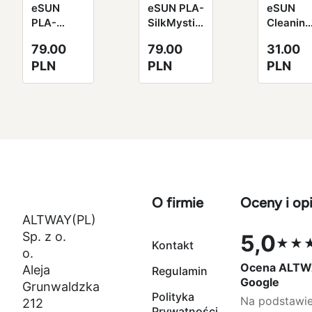
eSUN
eSUN PLA-
eSUN
PLA-
SilkMystic
Cleaning
SilkMystic
Filament
Filament
79.00
79.00
31.00
Filament
1.75mm
2.85mm
PLN
PLN
PLN
1.75mm
1000g
100g
1000g
miedziano-
naturaln
złoty
fioletowo-
zielony
zielony
czarny
O firmie
Oceny i opi
ALTWAY(PL)
Sp. z o.
5,0
★★
Kontakt
Ocena 5,0 na
o.
Ocena ALTW
Aleja
Regulamin
Google
Grunwaldzka
Polityka
Na podstawi
212
Prywatności