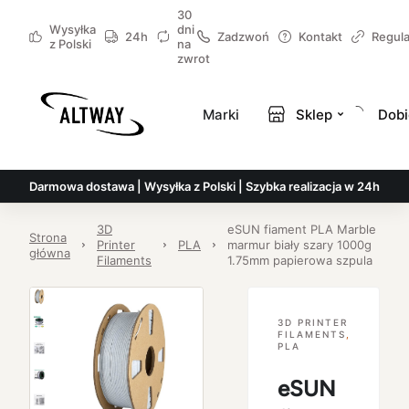
30
Wysyłka
dni
24h
Zadzwoń
Kontakt
Regul
z Polski
na
zwrot
Marki
Sklep
Dobi
Darmowa dostawa | Wysyłka z Polski | Szybka realizacja w 24h
3D
eSUN fiament PLA Marble
Strona
Printer
PLA
marmur biały szary 1000g
główna
Filaments
1.75mm papierowa szpula
3D PRINTER
FILAMENTS
,
PLA
eSUN