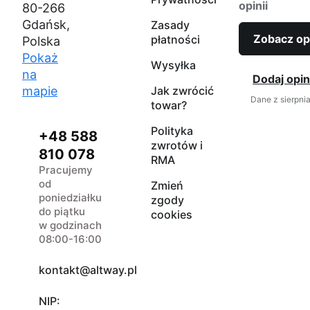
opinii
80-266
Gdańsk,
Zasady
Zobacz op
płatności
Polska
Pokaż
Wysyłka
na
Dodaj opin
mapie
Jak zwrócić
Dane z sierpni
towar?
Polityka
+48 588
zwrotów i
810 078
RMA
Pracujemy
od
Zmień
poniedziałku
zgody
do piątku
cookies
w godzinach
08:00-16:00
kontakt@altway.pl
NIP: