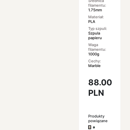
Średnica
filamentu:
1.75mm
Materiał:
PLA
Typ szpuli:
Szpula
papieru
Waga
filamentu:
1000g
Cechy:
Marble
88.00
PLN
Produkty
powiązane