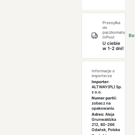
Przesyłka
do
paczkomatu
Be
InPost
U ciebie
w 1-2 dni!
Informacje o
importerze
Importer:
ALTWAY(PL) Sp.
z o.o.
Numer partii:
zobacz na
opakowaniu
Adres:
Aleja
Grunwaldzka
212, 80-266
Gdańsk, Polska