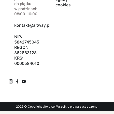
do piątku
cookies
w godzinach
08:00-16:00
kontakt@altway.pl
NIP:
5842745045
REGON:
362883128
KRS:
0000584010