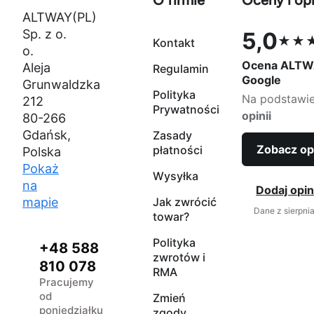
O firmie
Oceny i opi
ALTWAY(PL)
Sp. z o.
5,0
★★
Kontakt
Ocena 5,0 na
o.
Ocena ALTW
Aleja
Regulamin
Google
Grunwaldzka
Polityka
Na podstawi
212
Prywatności
opinii
80-266
Gdańsk,
Zasady
Zobacz op
płatności
Polska
Pokaż
Wysyłka
na
Dodaj opin
mapie
Jak zwrócić
Dane z sierpni
towar?
Polityka
+48 588
zwrotów i
810 078
RMA
Pracujemy
od
Zmień
poniedziałku
zgody