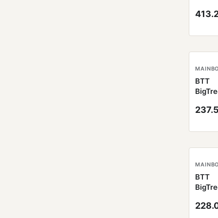
płyta 
413.
Octop
V1.0
BTT
BigTr
płyta 
237.
SKR M
V3 32
BTT
BigTr
płyta 
228.
SKR v