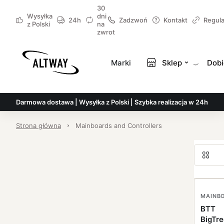
30
Wysyłka
dni
24h
Zadzwoń
Kontakt
Regul
z Polski
na
zwrot
Marki
Sklep
Dobi
Darmowa dostawa | Wysyłka z Polski | Szybka realizacja w 24h
Strona główna
Mainboards and Controllers
BTT
BigTr