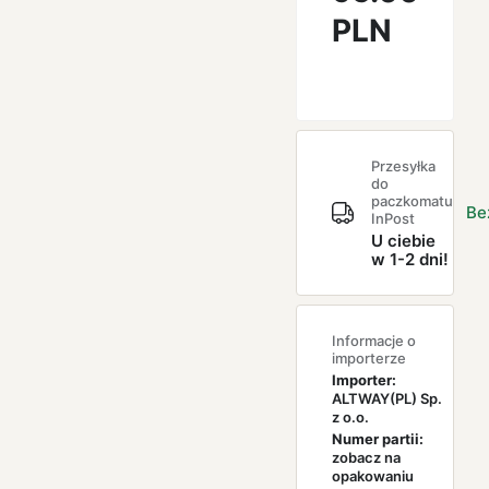
PLN
Przesyłka
do
paczkomatu
Be
InPost
U ciebie
w 1-2 dni!
Informacje o
importerze
Importer:
ALTWAY(PL) Sp.
z o.o.
Numer partii:
zobacz na
opakowaniu