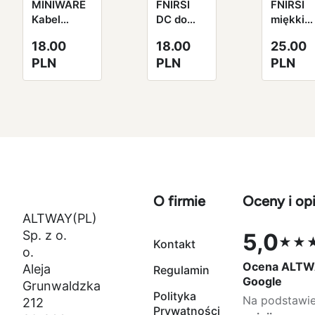
MINIWARE
FNIRSI
FNIRSI
Kabel
DC do
miękki
uziemiający
Type-C
silikono
18.00
18.00
25.00
do
kabel
przewód
PLN
PLN
PLN
lutownicy
zasilający
USB typ
TS101
C 1.2m
100W
kabel
O firmie
Oceny i opi
ALTWAY(PL)
Sp. z o.
5,0
★★
Kontakt
Ocena 5,0 na
o.
Ocena ALTW
Aleja
Regulamin
Google
Grunwaldzka
Polityka
Na podstawi
212
Prywatności