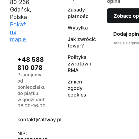
opinii
80-266
Gdańsk,
Zasady
Zobacz op
płatności
Polska
Pokaż
Wysyłka
na
Dodaj opin
mapie
Jak zwrócić
Dane z sierpni
towar?
Polityka
+48 588
zwrotów i
810 078
RMA
Pracujemy
od
Zmień
poniedziałku
zgody
do piątku
cookies
w godzinach
08:00-16:00
kontakt@altway.pl
NIP: