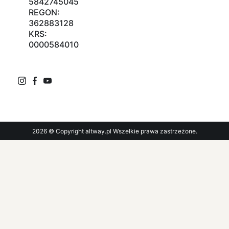
5842745045
REGON:
362883128
KRS:
0000584010