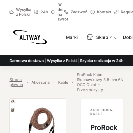
30
Wysyłka
dni
24h
Zadzwoń
Kontakt
Regul
z Polski
na
zwrot
Marki
Sklep
Dobi
Darmowa dostawa | Wysyłka z Polski | Szybka realizacja w 24h
ProRock Kabel
Strona
Słuchawkowy 3,5 mm 6N
Akcesoria
Kable
główna
OCC Oplot –
Przezroczysty
AKCESORIA
,
KABLE
ProRock