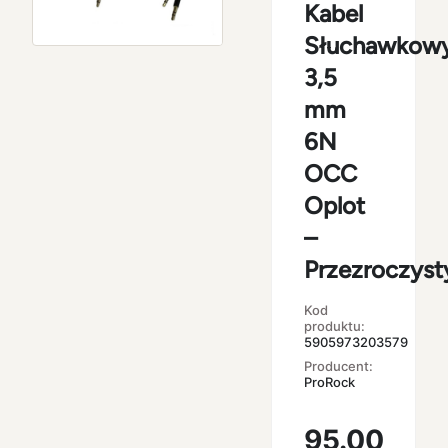
Kabel
Słuchawkow
3,5
mm
6N
OCC
Oplot
–
Przezroczyst
Kod
produktu:
5905973203579
Producent:
ProRock
95.00