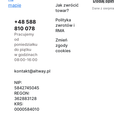
Dodaj opin
mapie
Jak zwrócić
Dane z sierpni
towar?
Polityka
+48 588
zwrotów i
810 078
RMA
Pracujemy
od
Zmień
poniedziałku
zgody
do piątku
cookies
w godzinach
08:00-16:00
kontakt@altway.pl
NIP:
5842745045
REGON:
362883128
KRS:
0000584010