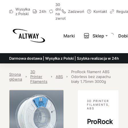
30
Wysyłka
dni
24h
Zadzwoń
Kontakt
Regul
z Polski
na
zwrot
Marki
Sklep
Dobi
Darmowa dostawa | Wysyłka z Polski | Szybka realizacja w 24h
3D
ProRock filament ABS
Strona
Printer
ABS
Odorless bez zapachu
główna
Filaments
biały 1.75mm 3000g
3D PRINTER
FILAMENTS
,
ABS
ProRock