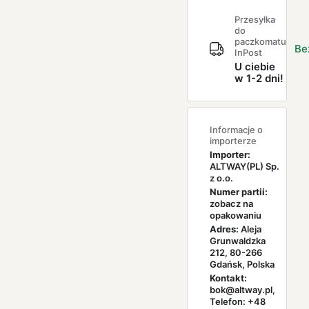
Przesyłka
do
paczkomatu
Be
InPost
U ciebie
w 1-2 dni!
Informacje o
importerze
Importer:
ALTWAY(PL) Sp.
z o.o.
Numer partii:
zobacz na
opakowaniu
Adres:
Aleja
Grunwaldzka
212, 80-266
Gdańsk, Polska
Kontakt:
bok@altway.pl,
Telefon: +48