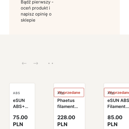
Bądź pierwszy -
oceń produkt i
napisz opinię o
sklepie
Wyprzedane
Wyprzedan
ABS
ABS
ABS
eSUN
Phaetus
eSUN AB
ABS+
filament
Filament
Filament
aeCoating™
czarny
75.00
228.00
85.00
1,75mm
NexABS-
papierow
PLN
PLN
PLN
1000g
GF25
szpula