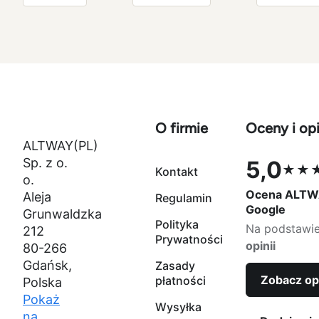
magenta
czarny
1.75mm
1.75mm 1kg
1000g
O firmie
Oceny i opi
ALTWAY(PL)
Sp. z o.
5,0
★★
Kontakt
Ocena 5,0 na
o.
Ocena ALTW
Aleja
Regulamin
Google
Grunwaldzka
Polityka
Na podstawi
212
Prywatności
opinii
80-266
Gdańsk,
Zasady
Zobacz op
płatności
Polska
Pokaż
Wysyłka
na