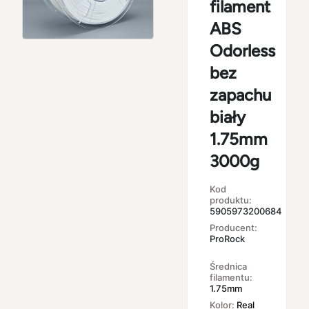
filament
ABS
Odorless
bez
zapachu
biały
1.75mm
3000g
Kod
produktu:
5905973200684
Producent:
ProRock
Średnica
filamentu:
1.75mm
Kolor:
Real