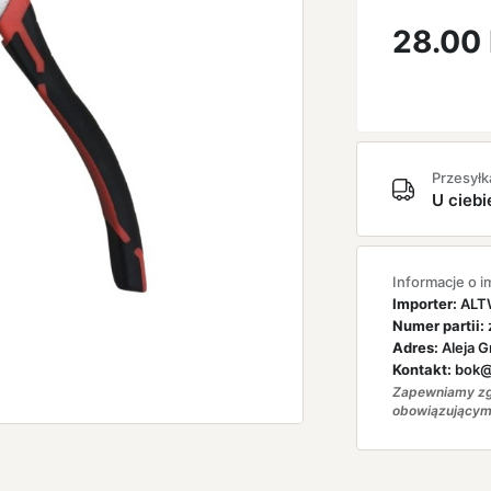
28.00
Przesyłk
U ciebi
Informacje o i
Importer:
ALTW
Numer partii:
Adres:
Aleja G
Kontakt:
bok@a
Zapewniamy zg
obowiązującym