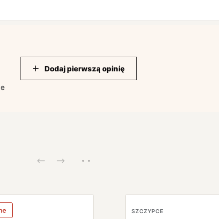
Dodaj pierwszą opinię
ie
ne
SZCZYPCE