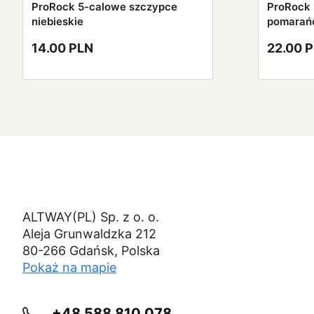
ProRock 5-calowe szczypce
ProRock 
niebieskie
pomarań
14.00 PLN
22.00 
ALTWAY(PL) Sp. z o. o.
Aleja Grunwaldzka 212
80-266 Gdańsk, Polska
Pokaż na mapie
+48 588 810 078