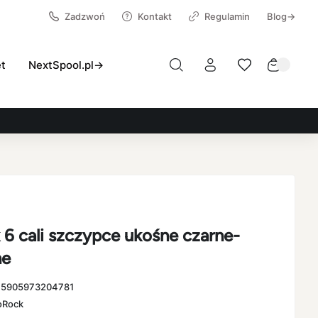
Zadzwoń
Kontakt
Regulamin
Blog→
et
NextSpool.pl→
6 cali szczypce ukośne czarne-
ne
:
5905973204781
oRock