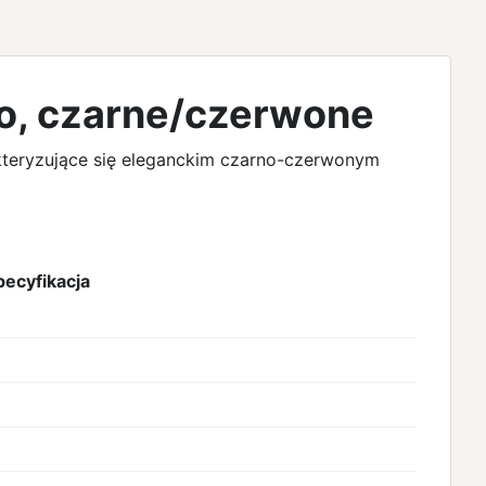
o, czarne/czerwone
kteryzujące się eleganckim czarno-czerwonym
pecyfikacja