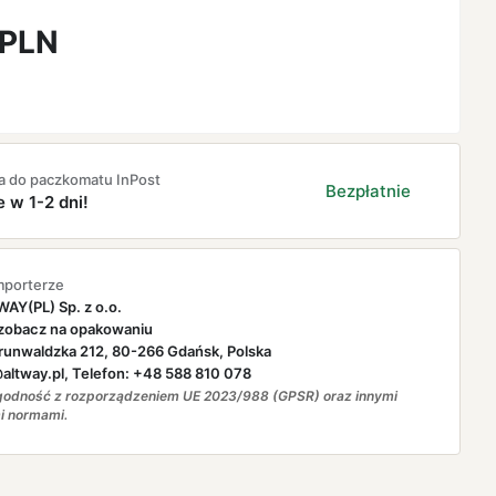
PLN
a do paczkomatu InPost
Bezpłatnie
e w 1-2 dni!
mporterze
AY(PL) Sp. z o.o.
zobacz na opakowaniu
runwaldzka 212, 80-266 Gdańsk, Polska
ltway.pl, Telefon: +48 588 810 078
odność z rozporządzeniem UE 2023/988 (GPSR) oraz innymi
i normami.