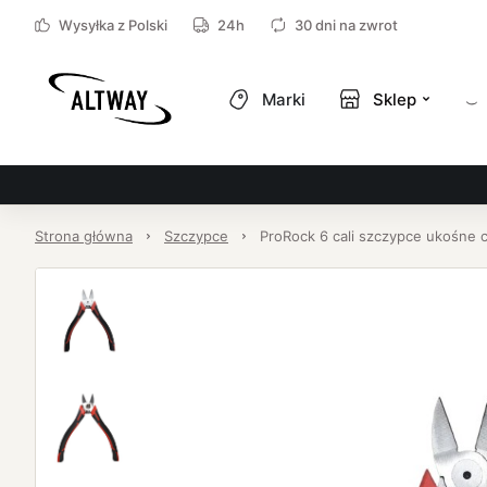
Wysyłka z Polski
24h
30 dni na zwrot
Marki
Sklep
Strona główna
Szczypce
ProRock 6 cali szczypce ukośne