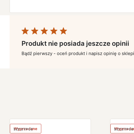
Produkt nie posiada jeszcze opinii
Bądź pierwszy - oceń produkt i napisz opinię o sklep
Wyprzedane
Wyprzeda
SZCZYPCE
SZCZYPCE