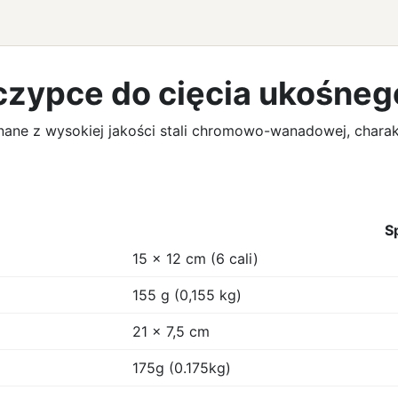
czypce do cięcia ukośneg
nane z wysokiej jakości stali chromowo-wanadowej, chara
S
15 x 12 cm (6 cali)
155 g (0,155 kg)
21 x 7,5 cm
175g (0.175kg)