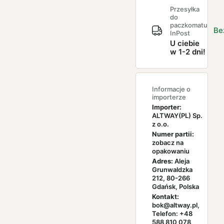
Przesyłka
do
paczkomatu
Be
InPost
U ciebie
w 1-2 dni!
Informacje o
importerze
Importer:
ALTWAY(PL) Sp.
z o.o.
Numer partii:
zobacz na
opakowaniu
Adres:
Aleja
Grunwaldzka
212, 80-266
Gdańsk, Polska
Kontakt:
bok@altway.pl,
Telefon: +48
588 810 078