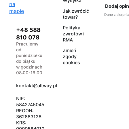
Wysyłka
na
Dodaj opin
mapie
Jak zwrócić
Dane z sierpni
towar?
Polityka
+48 588
zwrotów i
810 078
RMA
Pracujemy
od
Zmień
poniedziałku
zgody
do piątku
cookies
w godzinach
08:00-16:00
kontakt@altway.pl
NIP:
5842745045
REGON:
362883128
KRS:
0000584010