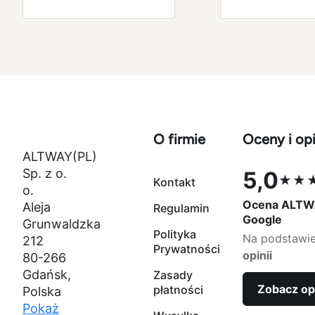
O firmie
Oceny i opi
ALTWAY(PL)
Sp. z o.
5,0
★★
Kontakt
Ocena 5,0 na
o.
Ocena ALTW
Aleja
Regulamin
Google
Grunwaldzka
Polityka
Na podstawi
212
Prywatności
opinii
80-266
Gdańsk,
Zasady
Zobacz op
płatności
Polska
Pokaż