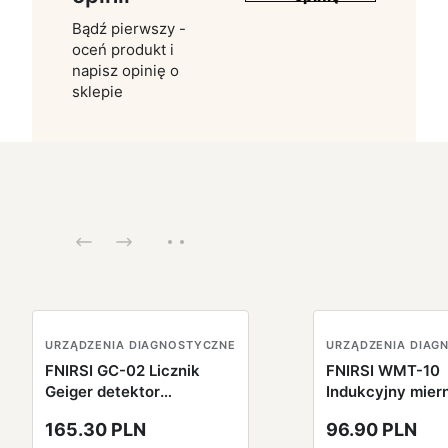
Bądź pierwszy -
oceń produkt i
napisz opinię o
sklepie
URZĄDZENIA DIAGNOSTYCZNE
URZĄDZENIA DIAG
FNIRSI GC-02 Licznik
FNIRSI WMT-10
Geiger detektor
Indukcyjny mier
promieniowania
wilgotności do 
165.30 PLN
96.90 PLN
jądrowego
WILGOTNOŚCIO