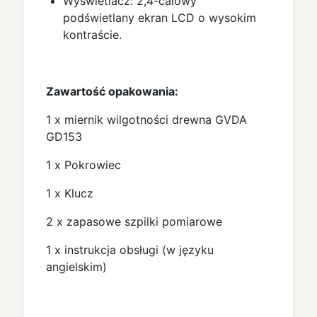
Wyświetlacz: 2,4-calowy
podświetlany ekran LCD o wysokim
kontraście.
Zawartość opakowania:
1 x miernik wilgotności drewna GVDA
GD153
1 x Pokrowiec
1 x Klucz
2 x zapasowe szpilki pomiarowe
1 x instrukcja obsługi (w języku
angielskim)