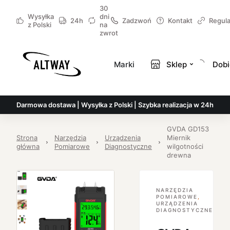
30
Wysyłka
dni
24h
Zadzwoń
Kontakt
Regul
z Polski
na
zwrot
Marki
Sklep
Dobi
Darmowa dostawa | Wysyłka z Polski | Szybka realizacja w 24h
GVDA GD153
Strona
Narzędzia
Urządzenia
Miernik
główna
Pomiarowe
Diagnostyczne
wilgotności
drewna
NARZĘDZIA
POMIAROWE
,
URZĄDZENIA
DIAGNOSTYCZNE