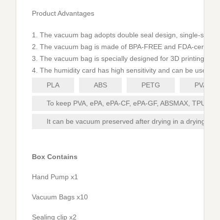
Product Advantages
1. The vacuum bag adopts double seal design, single-sided 
2. The vacuum bag is made of BPA-FREE and FDA-certified fo
3. The vacuum bag is specially designed for 3D printing fila
4. The humidity card has high sensitivity and can be used re
PLA
ABS
PETG
PVA
To keep PVA, ePA, ePA-CF, ePA-GF, ABSMAX, TPU-95A an
It can be vacuum preserved after drying in a drying oven
Box Contains
Hand Pump x1
Vacuum Bags x10
Sealing clip x2