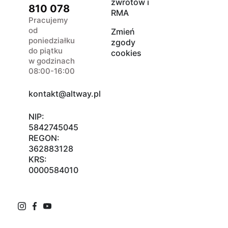
zwrotów i
810 078
RMA
Pracujemy
od
Zmień
poniedziałku
zgody
do piątku
cookies
w godzinach
08:00-16:00
kontakt@altway.pl
NIP:
5842745045
REGON:
362883128
KRS:
0000584010