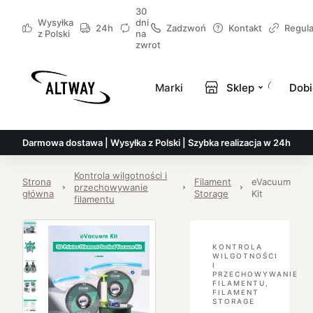
30
Wysyłka
dni
24h
Zadzwoń
Kontakt
Regul
z Polski
na
zwrot
Marki
Sklep
Dobi
Darmowa dostawa | Wysyłka z Polski | Szybka realizacja w 24h
Kontrola wilgotności i
Strona
Filament
eVacuum
przechowywanie
główna
Storage
Kit
filamentu
KONTROLA
WILGOTNOŚCI
I
PRZECHOWYWANIE
FILAMENTU
,
FILAMENT
STORAGE