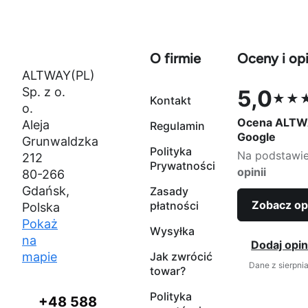
O firmie
Oceny i opi
ALTWAY(PL)
Sp. z o.
5,0
★★
Kontakt
Ocena 5,0 na
o.
Ocena ALTW
Aleja
Regulamin
Google
Grunwaldzka
Polityka
Na podstawi
212
Prywatności
opinii
80-266
Gdańsk,
Zasady
Zobacz op
płatności
Polska
Pokaż
Wysyłka
na
Dodaj opin
mapie
Jak zwrócić
Dane z sierpni
towar?
Polityka
+48 588