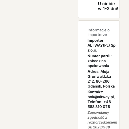
U ciebie
w 1-2 dni!
Informacje o
importerze
Importer:
ALTWAY(PL) Sp.
z o.o.
Numer partii:
zobacz na
opakowaniu
Adres:
Aleja
Grunwaldzka
212, 80-266
Gdańsk, Polska
Kontakt:
bok@altway.pl,
Telefon: +48
588 810 078
Zapewniamy
zgodność z
rozporządzeniem
UE 2023/988