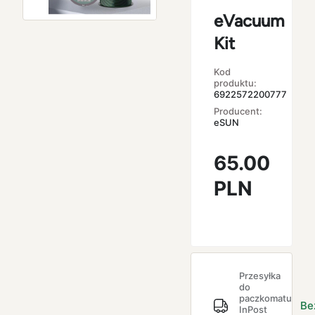
eVacuum
Kit
Kod
produktu:
6922572200777
Producent:
eSUN
65.00
PLN
Przesyłka
do
paczkomatu
Be
InPost