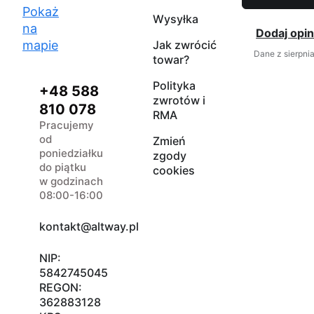
Pokaż
Wysyłka
na
Dodaj opin
mapie
Jak zwrócić
Dane z sierpni
towar?
Polityka
+48 588
zwrotów i
810 078
RMA
Pracujemy
od
Zmień
poniedziałku
zgody
do piątku
cookies
w godzinach
08:00-16:00
kontakt@altway.pl
NIP:
5842745045
REGON:
362883128