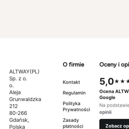
O firmie
Oceny i opi
ALTWAY(PL)
Sp. z o.
5,0
★★
Kontakt
Ocena 5,0 na
o.
Ocena ALTW
Aleja
Regulamin
Google
Grunwaldzka
Polityka
Na podstawi
212
Prywatności
opinii
80-266
Gdańsk,
Zasady
Zobacz op
płatności
Polska