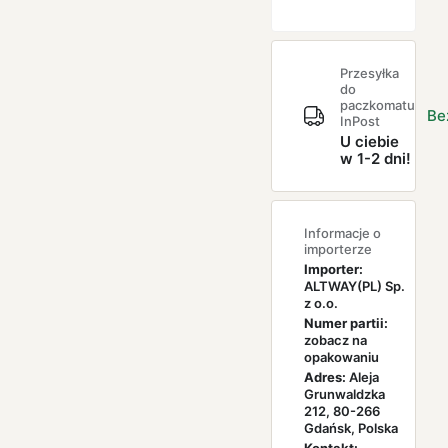
Przesyłka
do
paczkomatu
Be
InPost
U ciebie
w 1-2 dni!
Informacje o
importerze
Importer:
ALTWAY(PL) Sp.
z o.o.
Numer partii:
zobacz na
opakowaniu
Adres:
Aleja
Grunwaldzka
212, 80-266
Gdańsk, Polska