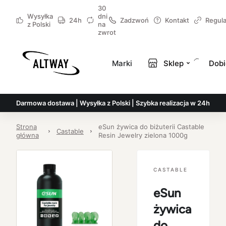
30
Wysyłka
dni
24h
Zadzwoń
Kontakt
Regul
z Polski
na
zwrot
Marki
Sklep
Dobi
Darmowa dostawa | Wysyłka z Polski | Szybka realizacja w 24h
Strona
eSun żywica do biżuterii Castable
Castable
główna
Resin Jewelry zielona 1000g
CASTABLE
eSun
żywica
do