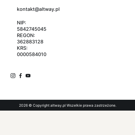
kontakt@altway.pl
NIP:
5842745045
REGON:
362883128
KRS:
0000584010