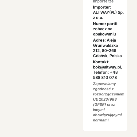
importerze
Importer:
ALTWAY(PL) Sp.
z o.o.
Numer partii:
zobacz na
opakowaniu
Adres:
Aleja
Grunwaldzka
212, 80-266
Gdańsk, Polska
Kontakt:
bok@altway.pl,
Telefon: +48
588 810 078
Zapewniamy
zgodność z
rozporządzeniem
UE 2023/988
(GPSR) oraz
innymi
obowiązującymi
normami.