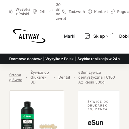
30
Wysyłka
dni
24h
Zadzwoń
Kontakt
Regul
z Polski
na
zwrot
Marki
Sklep
Dobi
Darmowa dostawa | Wysyłka z Polski | Szybka realizacja w 24h
Żywice do
eSun żywica
Strona
drukarek
Dental
dentystyczna TC100
główna
3D
A2 Resin 500g
ŻYWICE DO
DRUKAREK
3D
,
DENTAL
eSun