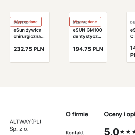
Wyprzedane
Wyprzedane
DENTAL
DENTAL
D
eSun żywica
eSUN GM100
e
chirurgiczna
dentystyczna
C
SG100
dla masek
ż
1
232.75 PLN
194.75 PLN
Transparentna
dziąsłowych
C
P
500g
Gingiva Mask
T
Resin rożowa
Re
500g
sz
5
O firmie
Oceny i opi
ALTWAY(PL)
Sp. z o.
5,0
★★
Kontakt
Ocena 5,0 na