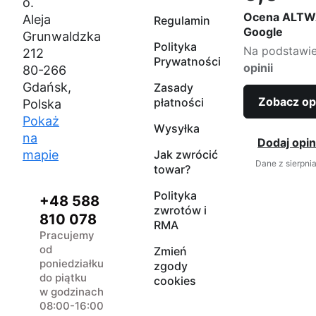
o.
Ocena ALTW
Aleja
Regulamin
Google
Grunwaldzka
Polityka
Na podstawi
212
Prywatności
opinii
80-266
Gdańsk,
Zasady
Zobacz op
płatności
Polska
Pokaż
Wysyłka
na
Dodaj opin
mapie
Jak zwrócić
Dane z sierpni
towar?
Polityka
+48 588
zwrotów i
810 078
RMA
Pracujemy
od
Zmień
poniedziałku
zgody
do piątku
cookies
w godzinach
08:00-16:00