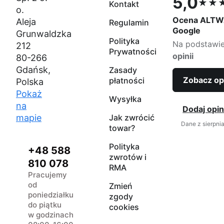
5,0
★★
Kontakt
Ocena 5,0 na
o.
Ocena ALTW
Aleja
Regulamin
Google
Grunwaldzka
Polityka
Na podstawi
212
Prywatności
opinii
80-266
Gdańsk,
Zasady
Zobacz op
płatności
Polska
Pokaż
Wysyłka
na
Dodaj opin
mapie
Jak zwrócić
Dane z sierpni
towar?
Polityka
+48 588
zwrotów i
810 078
RMA
Pracujemy
od
Zmień
poniedziałku
zgody
do piątku
cookies
w godzinach