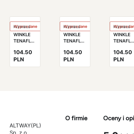
Wyprzedane
Wyprzedane
Wyprzeda
FLEXIBLE
FLEXIBLE
FLEXIBLE
WINKLE
WINKLE
WINKLE
TENAFLEX
TENAFLEX
TENAFLE
Filament
Filament
Filament
104.50
104.50
104.50
TPE
TPE-83A
TPE
PLN
PLN
PLN
1.75mm
Jet Black
1.75mm
Glacier
czarny
Natural
White
750g
750g
750g
O firmie
Oceny i opi
ALTWAY(PL)
Sp. z o.