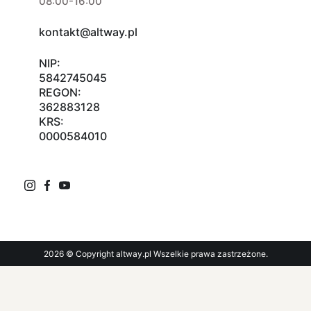
08:00-16:00
kontakt@altway.pl
NIP:
5842745045
REGON:
362883128
KRS:
0000584010