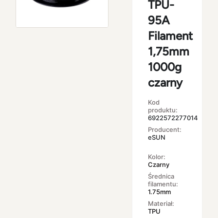
TPU-
95A
Filament
1,75mm
1000g
czarny
Kod
produktu:
6922572277014
Producent:
eSUN
Kolor:
Czarny
Średnica
filamentu:
1.75mm
Materiał:
TPU