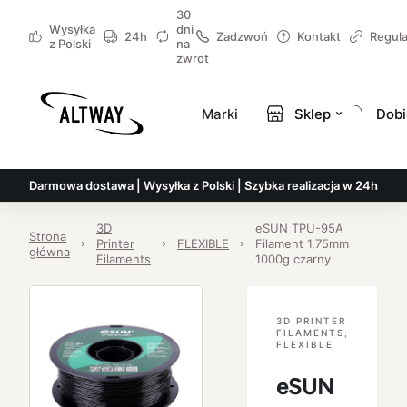
30
Wysyłka
dni
24h
Zadzwoń
Kontakt
Regul
z Polski
na
zwrot
Marki
Sklep
Dobi
Darmowa dostawa | Wysyłka z Polski | Szybka realizacja w 24h
3D
eSUN TPU-95A
Strona
Printer
FLEXIBLE
Filament 1,75mm
główna
Filaments
1000g czarny
3D PRINTER
FILAMENTS
,
FLEXIBLE
eSUN