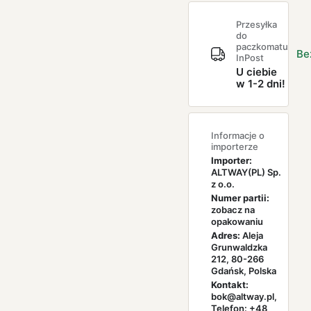
Przesyłka
do
paczkomatu
Be
InPost
U ciebie
w 1-2 dni!
Informacje o
importerze
Importer:
ALTWAY(PL) Sp.
z o.o.
Numer partii:
zobacz na
opakowaniu
Adres:
Aleja
Grunwaldzka
212, 80-266
Gdańsk, Polska
Kontakt:
bok@altway.pl,
Telefon: +48