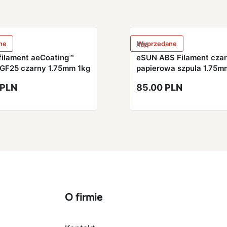
ne
Wyprzedane
ABS
filament aeCoating™
eSUN ABS Filament cza
GF25 czarny 1.75mm 1kg
papierowa szpula 1.75
 PLN
85.00 PLN
O firmie