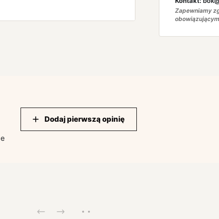
Kontakt:
bok@a
Zapewniamy zg
obowiązującym
Dodaj pierwszą opinię
ie