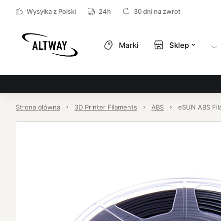
Wysyłka z Polski
24h
30 dni na zwrot
Marki
Sklep
Strona główna
3D Printer Filaments
ABS
eSUN ABS Fil