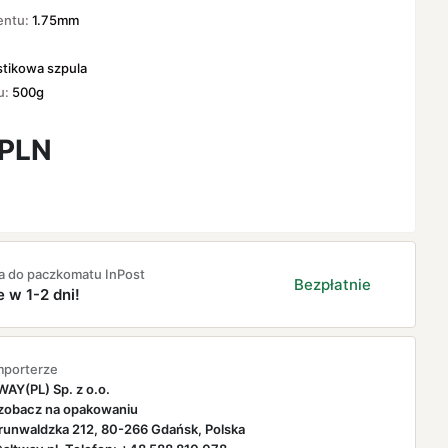
entu:
1.75mm
stikowa szpula
u:
500g
PLN
a do paczkomatu InPost
Bezpłatnie
e w 1-2 dni!
mporterze
AY(PL) Sp. z o.o.
zobacz na opakowaniu
runwaldzka 212, 80-266 Gdańsk, Polska