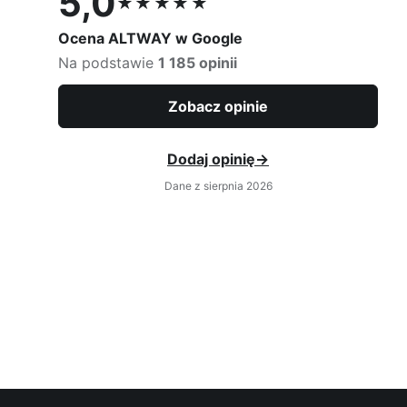
5,0
★★★★★
Ocena 5,0 na 5
Ocena ALTWAY w Google
Na podstawie
1 185 opinii
Zobacz opinie
Dodaj opinię
→
Dane z sierpnia 2026