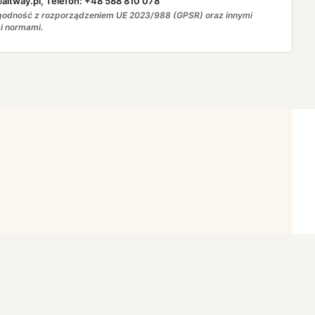
ltway.pl, Telefon: +48 588 810 078
odność z rozporządzeniem UE 2023/988 (GPSR) oraz innymi
i normami.