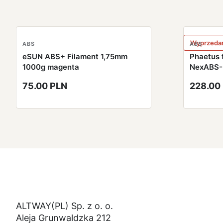
Wyprzeda
ABS
ABS
eSUN ABS+ Filament 1,75mm
Phaetus 
1000g magenta
NexABS-
75.00 PLN
228.00
ALTWAY(PL) Sp. z o. o.
Aleja Grunwaldzka 212