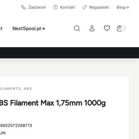
Zadzwoń
Kontakt
Regulamin
Blog→
et
NextSpool.pl→
FILAMENTS
,
ABS
S Filament Max 1,75mm 1000g
:
6922572288713
UN