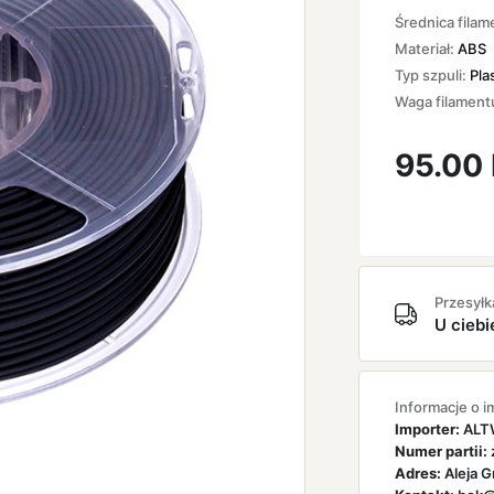
Średnica filam
Materiał:
ABS
Typ szpuli:
Pla
Waga filament
95.00
Przesyłk
U ciebi
Informacje o i
Importer:
ALTW
Numer partii:
Adres:
Aleja G