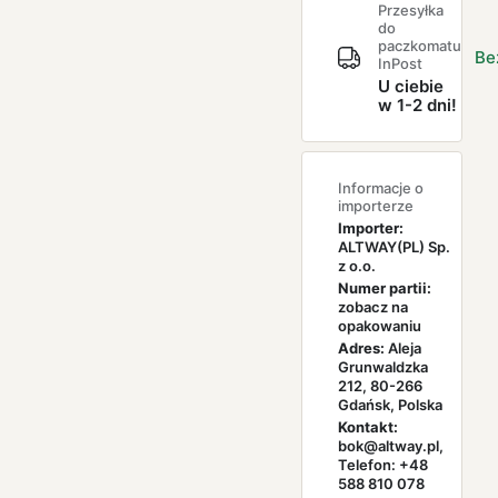
Przesyłka
do
paczkomatu
Be
InPost
U ciebie
w 1-2 dni!
Informacje o
importerze
Importer:
ALTWAY(PL) Sp.
z o.o.
Numer partii:
zobacz na
opakowaniu
Adres:
Aleja
Grunwaldzka
212, 80-266
Gdańsk, Polska
Kontakt:
bok@altway.pl,
Telefon: +48
588 810 078