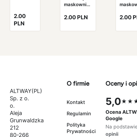
maskownica
maskow
kabli czarny
kabli
2.00
2.00 PLN
2.00 
PP + czarny
czerwo
PLN
4 mm na
PP + cz
metry
4 mm n
metry
O firmie
Oceny i opi
ALTWAY(PL)
Sp. z o.
5,0
★★
Kontakt
Ocena 5,0 na
o.
Ocena ALTW
Aleja
Regulamin
Google
Grunwaldzka
Polityka
Na podstawi
212
Prywatności
opinii
80-266