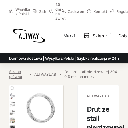
30
Wysyłka
dni
24h
Zadzwoń
Kontakt
Regul
z Polski
na
zwrot
Marki
Sklep
Dobi
Darmowa dostawa | Wysyłka z Polski | Szybka realizacja w 24h
Strona
Drut ze stali nierdzewnej 304
ALTWAYLAB
główna
0.6 mm na metry
ALTWAYLAB
Drut ze
stali
nierdzewnej