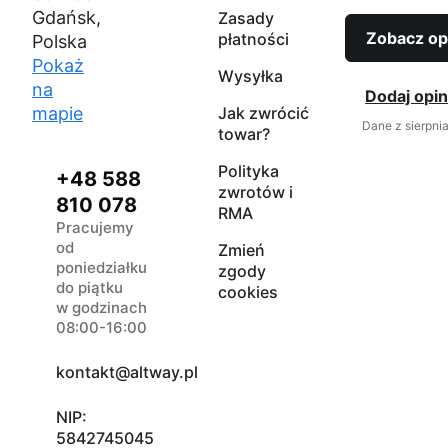
Gdańsk,
Zasady
Zobacz op
płatności
Polska
Pokaż
Wysyłka
na
Dodaj opin
mapie
Jak zwrócić
Dane z sierpni
towar?
Polityka
+48 588
zwrotów i
810 078
RMA
Pracujemy
od
Zmień
poniedziałku
zgody
do piątku
cookies
w godzinach
08:00-16:00
kontakt@altway.pl
NIP:
5842745045