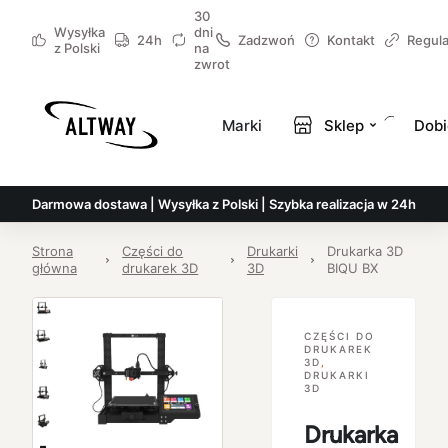
30
Wysyłka
dni
24h
Zadzwoń
Kontakt
Regul
z Polski
na
zwrot
Marki
Sklep
Dobi
Darmowa dostawa | Wysyłka z Polski | Szybka realizacja w 24h
Strona
Części do
Drukarki
Drukarka 3D
główna
drukarek 3D
3D
BIQU BX
CZĘŚCI DO
DRUKAREK
3D
,
DRUKARKI
3D
Drukarka