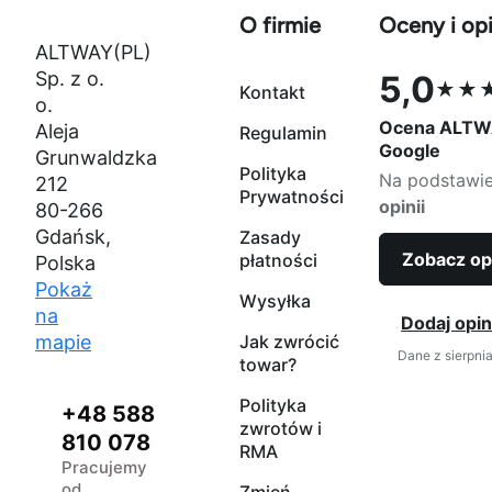
O firmie
Oceny i opi
ALTWAY(PL)
Sp. z o.
5,0
★★
Kontakt
Ocena 5,0 na
o.
Ocena ALTW
Aleja
Regulamin
Google
Grunwaldzka
Polityka
Na podstawi
212
Prywatności
opinii
80-266
Gdańsk,
Zasady
Zobacz op
płatności
Polska
Pokaż
Wysyłka
na
Dodaj opin
mapie
Jak zwrócić
Dane z sierpni
towar?
Polityka
+48 588
zwrotów i
810 078
RMA
Pracujemy
od