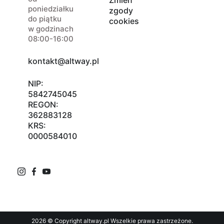
Zmień
poniedziałku
zgody
do piątku
cookies
w godzinach
08:00-16:00
kontakt@altway.pl
NIP:
5842745045
REGON:
362883128
KRS:
0000584010