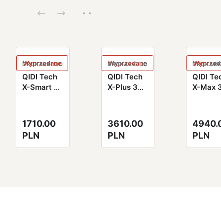
Wyprzedane
Wyprzedane
Wyprzed
DRUKARKI 3D
DRUKARKI 3D
DRUKARK
QIDI Tech
QIDI Tech
QIDI Te
X-Smart 3
X-Plus 3
X-Max 
Drukarka
3D Printer
3D Prin
3D
1710.00
3610.00
4940.
PLN
PLN
PLN