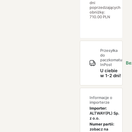
dni
poprzedzających
obniżkę:
710.00
PLN
Przesyłka
do
paczkomatu
Be
InPost
U ciebie
w 1-2 dni!
Informacje o
importerze
Importer:
ALTWAY(PL) Sp.
z o.o.
Numer partii:
zobacz na