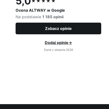
5,0
★★★★★
Ocena 5,0 na 5
Ocena ALTWAY w Google
Na podstawie
1 185 opinii
Zobacz opinie
Dodaj opinię
→
Dane z sierpnia 2026