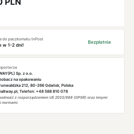
0
PLN
a do paczkomatu InPost
Bezpłatnie
e w 1-2 dni!
mporterze
AY(PL) Sp. z o.o.
zobacz na opakowaniu
runwaldzka 212, 80-266 Gdańsk, Polska
ltway.pl, Telefon: +48 588 810 078
odność z rozporządzeniem UE 2023/988 (GPSR) oraz innymi
i normami.