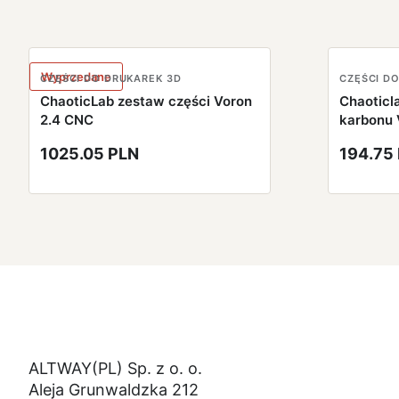
Wyprzedane
CZĘŚCI DO DRUKAREK 3D
CZĘŚCI D
ChaoticLab zestaw części Voron
Chaoticl
2.4 CNC
karbonu 
1025.05 PLN
194.75
ALTWAY(PL) Sp. z o. o.
Aleja Grunwaldzka 212