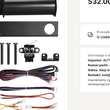
532.0
Przesyłk
U ciebi
Informacje o i
Importer:
ALTW
Numer partii:
Adres:
Aleja G
Kontakt:
bok@a
Zapewniamy zg
obowiązującym