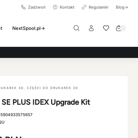
Zadzwoń
Kontakt
Regulamin
Blog→
et
NextSpool.pl→
RUKAREK 3D
,
CZĘŚCI DO DRUKAREK 3D
 SE PLUS IDEX Upgrade Kit
:
5904933575657
QU