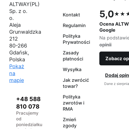
ALTWAY(PL)
Sp. z o.
5,0
★★
Kontakt
Ocena 5,0 na
o.
Ocena ALTW
Aleja
Regulamin
Google
Grunwaldzka
Polityka
Na podstawi
212
Prywatności
opinii
80-266
Gdańsk,
Zasady
Zobacz op
płatności
Polska
Pokaż
Wysyłka
na
Dodaj opin
mapie
Jak zwrócić
Dane z sierpni
towar?
Polityka
+48 588
zwrotów i
810 078
RMA
Pracujemy
od
Zmień
poniedziałku
zgody