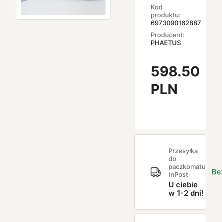
Kod
produktu:
6973090162887
Producent:
PHAETUS
598.50
PLN
Przesyłka
do
paczkomatu
Be
InPost
U ciebie
w 1-2 dni!