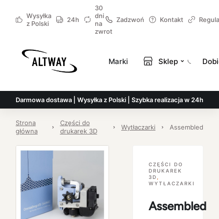
30
Wysyłka
dni
24h
Zadzwoń
Kontakt
Regul
z Polski
na
zwrot
Marki
Sklep
Dobi
Darmowa dostawa | Wysyłka z Polski | Szybka realizacja w 24h
Strona
Części do
Wytłaczarki
Assembled
główna
drukarek 3D
CZĘŚCI DO
DRUKAREK
3D
,
WYTŁACZARKI
Assembled