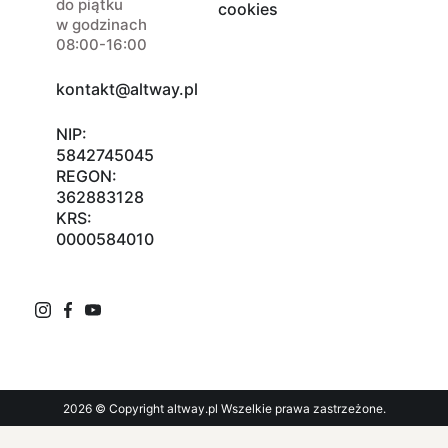
do piątku
cookies
w godzinach
08:00-16:00
kontakt@altway.pl
NIP:
5842745045
REGON:
362883128
KRS:
0000584010