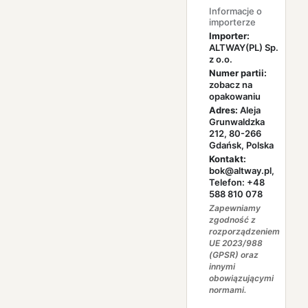
Informacje o
importerze
Importer:
ALTWAY(PL) Sp.
z o.o.
Numer partii:
zobacz na
opakowaniu
Adres:
Aleja
Grunwaldzka
212, 80-266
Gdańsk, Polska
Kontakt:
bok@altway.pl,
Telefon: +48
588 810 078
Zapewniamy
zgodność z
rozporządzeniem
UE 2023/988
(GPSR) oraz
innymi
obowiązującymi
normami.